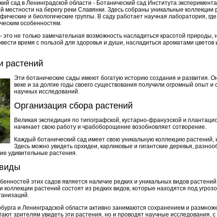
кий сад в Ленинградской области - Ботанический сад Института эксперимент
ой местности на берегу реки Славянки. Здесь собраны уникальные коллекции 
фические и биологические группы. В саду работает научная лаборатория, гд
ическим особенностям.
 это не только замечательная возможность насладиться красотой природы, н
вести время с пользой для здоровья и души, насладиться ароматами цветов 
и растений
Эти ботанические сады имеют богатую историю создания и развития. О
веке и за долгие годы своего существования получили огромный опыт 
научных исследований.
Организация сбора растений
Великая экспедиция по типографской, кустарно-франузской и плантац
начинает свою работу и чрабоборощение возобновляет сотворение.
Каждый ботанический сад имеет свою уникальную коллекцию растений,
Здесь можно увидеть орхидеи, карликовые и гигантские деревья, разно
гие удивительные растения.
 виды
енностей этих садов является наличие редких и уникальных видов растений,
ти коллекции растений состоят из редких видов, которые находятся под угроз
ганизаций.
бурга и Ленинградской области активно занимаются сохранением и размнож
гают зрителям увидеть эти растения, но и проводят научные исследования, с