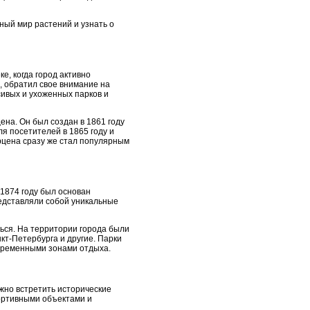
ный мир растений и узнать о
е, когда город активно
, обратил свое внимание на
сивых и ухоженных парков и
на. Он был создан в 1861 году
я посетителей в 1865 году и
ерцена сразу же стал популярным
 1874 году был основан
редставляли собой уникальные
ться. На территории города были
кт-Петербурга и другие. Парки
временными зонами отдыха.
жно встретить исторические
ортивными объектами и