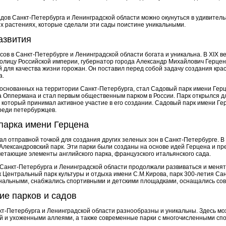
дов Санкт-Петербурга и Ленинградской области можно окунуться в удивитель
х растениях, которые сделали эти сады поистине уникальными.
азвития
в в Санкт-Петербурге и Ленинградской области богата и уникальна. В XIX век
олицу Российской империи, губернатор города Александр Михайлович Герцен
 для качества жизни горожан. Он поставил перед собой задачу создания кра
а.
основанных на территории Санкт-Петербурга, стал Садовый парк имени Герце
а Оппермана и стал первым общественным парком в России. Парк открылся дл
, который принимал активное участие в его создании. Садовый парк имени Г
реди петербуржцев.
парка имени Герцена
л отправной точкой для создания других зеленых зон в Санкт-Петербурге. В
- Александровский парк. Эти парки были созданы на основе идей Герцена и п
етающие элементы английского парка, французского итальянского сада.
 Санкт-Петербурга и Ленинградской области продолжали развиваться и меня
к Центральный парк культуры и отдыха имени С.М.Кирова, парк 300-летия Сан
ональными, снабжались спортивными и детскими площадками, оснащались со
ие парков и садов
т-Петербурга и Ленинградской области разнообразны и уникальны. Здесь мо
ой и ухоженными аллеями, а также современные парки с многочисленными сп