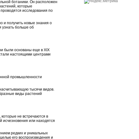
альной ботаники. Он расположен
растений, которые
е проводятся исследования по
о и получить новые знания о
и узнать больше об
ни были основаны еще в XIX
и стали настоящими центрами
ионной промышленности
 насчитывающую тысячи видов.
образные виды растений
 которые не встречаются в
ой исчезновения или находятся
ением редких и уникальных
 целью его воспроизведения и