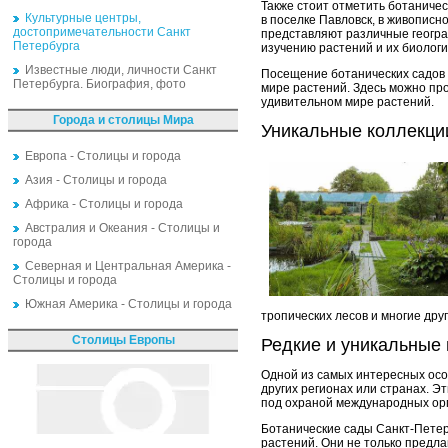
Также стоит отметить ботаничес
Культурные центры,
в поселке Павловск, в живописн
достопримечательности Санкт
представляют различные геогра
Петербурга
изучению растений и их биолог
Известные люди, личности Санкт
Посещение ботанических садов -
Петербурга. Биография, фото
мире растений. Здесь можно про
удивительном мире растений.
Города и столицы Мира
Уникальные коллекци
Европа - Столицы и города
Азия - Столицы и города
Африка - Столицы и города
Австралия и Океания - Столицы и
города
Северная и Центральная Америка -
Столицы и города
Южная Америка - Столицы и города
тропических лесов и многие дру
Столицы Европы
Редкие и уникальные
Одной из самых интересных особ
других регионах или странах. Э
под охраной международных ор
Ботанические сады Санкт-Петер
растений. Они не только предла