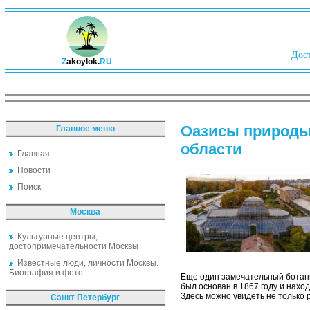
Дост
Z
akoylok.
RU
Оазисы природы:
Главное меню
области
Главная
Новости
Поиск
Москва
Культурные центры,
достопримечательности Москвы
Известные люди, личности Москвы.
Биография и фото
Еще один замечательный ботани
был основан в 1867 году и нахо
Здесь можно увидеть не только 
Санкт Петербург