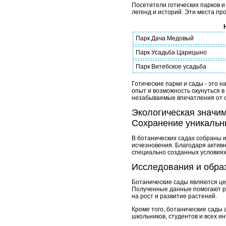
Посетители готических парков и
легенд и историй. Эти места п
Парк Дача Медовый
Парк Усадьба Царицыно
Парк Витебское усадьба
Готические парки и сады - это 
опыт и возможность окунуться в
незабываемые впечатления от 
Экологическая значи
Сохранение уникальн
В ботанических садах собраны 
исчезновения. Благодаря активн
специально созданных условиях
Исследования и обра
Ботанические сады являются цен
Полученные данные помогают р
на рост и развитие растений.
Кроме того, ботанические сады 
школьников, студентов и всех и