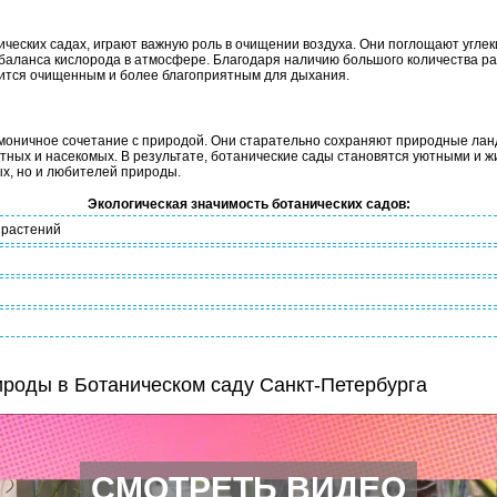
ческих садах, играют важную роль в очищении воздуха. Они поглощают углек
баланса кислорода в атмосфере. Благодаря наличию большого количества рас
овится очищенным и более благоприятным для дыхания.
моничное сочетание с природой. Они старательно сохраняют природные ла
тных и насекомых. В результате, ботанические сады становятся уютными и 
х, но и любителей природы.
Экологическая значимость ботанических садов:
 растений
ироды в Ботаническом саду Санкт-Петербурга
СМОТРЕТЬ ВИДЕО