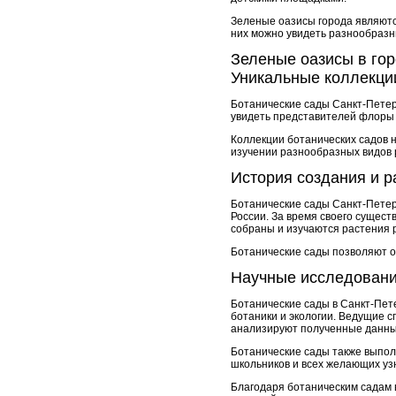
Зеленые оазисы города являютс
них можно увидеть разнообразн
Зеленые оазисы в го
Уникальные коллекци
Ботанические сады Санкт-Петер
увидеть представителей флоры с
Коллекции ботанических садов н
изучении разнообразных видов 
История создания и р
Ботанические сады Санкт-Петер
России. За время своего сущест
собраны и изучаются растения 
Ботанические сады позволяют оц
Научные исследовани
Ботанические сады в Санкт-Пет
ботаники и экологии. Ведущие 
анализируют полученные данны
Ботанические сады также выпол
школьников и всех желающих уз
Благодаря ботаническим садам 