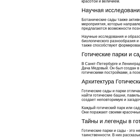
красотой и величием.
Научная исследовани
Ботанические сады также активн
мероприятия, которые направле
предлагаются возможности позн
Научные исследования и образ
биологического разнообразия и
также способствуют формирован
Готические парки и с
В Санкт-Петербурге и Ленинград
Дача Медовый. Он был создан в 
готическими постройками, а по
Архитектура Готическ
Готические сады и парки отлича
найти готические башни, павиль
создает неповторимую и загадо
Каждый готический парк или сад
Они поражают своими красочны
Тайны и легенды в го
Готические парки и сады - это н
таинственности. В них рассказ