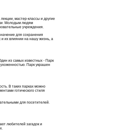
 лекции, мастер-классы и другие
ики. Молодым людям
азовательные учреждения.
значение для сохранения
и их влиянии на нашу жизнь, а
Один из самых известных - Парк
и ухоженностью. Парк украшен
сть. В таких парках можно
ментами готического стиля
кательными для посетителей.
кают любителей загадок и
х.