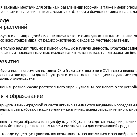
я важными местами для отдыха и развлечений горожан, а также имеют огромн
ые растительные виды, познакомиться с флорой и фауной региона и наслади
роде
и растений
бурга и Ленинградской области впечатляют своими уникальными коллекциям
о всех уголков мира: от редких экзотических видов до местных растений.
е только радуют глаз, но и имеют большую научную ценность. Кураторы садо
растений, проводят научные исследования, которые важны для развития биол
азвития
бурга имеют огромную историю. Они были созданы еще в XVIII веке и являют
вования они прошли долгий путь развития и стали настоящими научно-исслед
разных континентов.
енить разнообразие растительного мира и узнать много нового о его устрой
я и образование
ербурге и Ленинградской области активно занимаются научными исследовани
специалисты работают над изучением различных аспектов растительного мир
е.
няют важную образовательную функцию. Здесь проводятся экскурсии, лекции 
нать больше о растительном мире и его значении для окружающей среды.
в городе существует уникальная возможность познакомиться с разнообразием