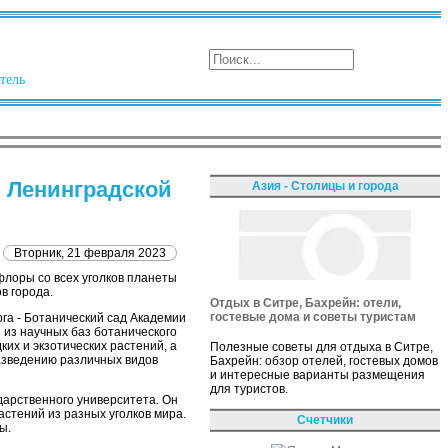
тель
и Ленинградской
Азия - Столицы и города
Вторник, 21 февраля 2023
флоры со всех уголков планеты
в города.
Отдых в Ситре, Бахрейн: отели,
гостевые дома и советы туристам
га - Ботанический сад Академии
й из научных баз ботанического
их и экзотических растений, а
Полезные советы для отдыха в Ситре,
азведению различных видов
Бахрейн: обзор отелей, гостевых домов
и интересные варианты размещения
для туристов.
дарственного университета. Он
астений из разных уголков мира.
Счетчики
ы.