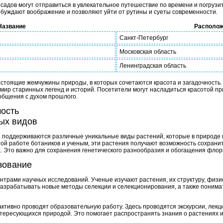
 садов могут отправиться в увлекательное путешествие по времени и погруз
робуждают воображение и позволяют уйти от рутины и суеты современности.
Название
Располо
Санкт-Петербург
Московская область
Ленинградская область
настоящие жемчужины природы, в которых сочетаются красота и загадочность
 мир старинных легенд и историй. Посетители могут насладиться красотой п
общения с духом прошлого.
мость
ых видов
и поддерживаются различные уникальные виды растений, которые в природе м
ой работе ботаников и ученым, эти растения получают возможность сохрани
. Это важно для сохранения генетического разнообразия и обогащения флор
зование
трами научных исследований. Ученые изучают растения, их структуру, физио
азрабатывать новые методы селекции и селекционирования, а также понима
активно проводят образовательную работу. Здесь проводятся экскурсии, лекц
нтересующихся природой. Это помогает распространять знания о растениях и