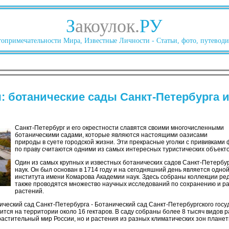
З
акоулок.
РУ
опримечательности Мира, Известные Личности - Статьи, фото, путеводи
 ботанические сады Санкт-Петербурга 
Санкт-Петербург и его окрестности славятся своими многочисленными
ботаническими садами, которые являются настоящими оазисами
природы в суете городской жизни. Эти прекрасные уголки с прививками 
по праву считаются одними из самых интересных туристических объекто
Один из самых крупных и известных ботанических садов Санкт-Петербур
наук. Он был основан в 1714 году и на сегодняшний день является одно
института имени Комарова Академии наук. Здесь собраны коллекции редк
также проводятся множество научных исследований по сохранению и р
растений.
ческий сад Санкт-Петербурга - Ботанический сад Санкт-Петербургского госу
дится на территории около 16 гектаров. В саду собраны более 8 тысяч видов р
растительный мир России, но и растения из разных климатических зон планет