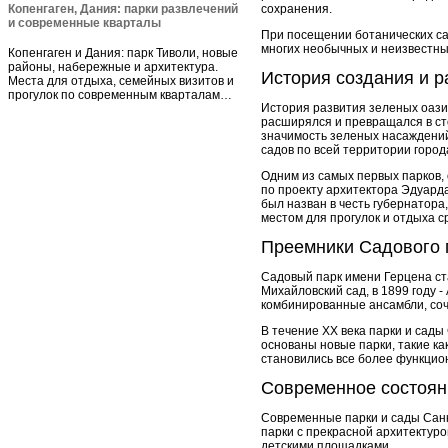
Копенгаген, Дания: парки развлечений
сохранения.
и современные кварталы
При посещении ботанических са
многих необычных и неизвестны
Копенгаген и Дания: парк Тиволи, новые
районы, набережные и архитектура.
История создания и р
Места для отдыха, семейных визитов и
прогулок по современным кварталам…
История развития зеленых оазисо
расширялся и превращался в ст
значимость зеленых насаждений
садов по всей территории город
Одним из самых первых парков, 
по проекту архитектора Эдуард
был назван в честь губернатора
местом для прогулок и отдыха с
Преемники Садового 
Садовый парк имени Герцена ста
Михайловский сад, в 1899 году 
комбинированные ансамбли, соч
В течение XX века парки и сады
основаны новые парки, такие ка
становились все более функци
Современное состоян
Современные парки и сады Санк
парки с прекрасной архитектур
детскими площадками.