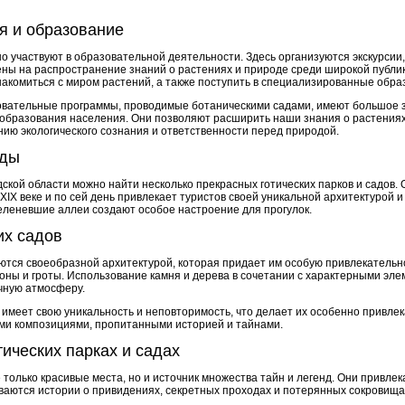
я и образование
о участвуют в образовательной деятельности. Здесь организуются экскурсии,
ны на распространение знаний о растениях и природе среди широкой публ
акомиться с миром растений, а также поступить в специализированные обр
овательные программы, проводимые ботаническими садами, имеют большое 
 образования населения. Они позволяют расширить наши знания о растениях 
ию экологического сознания и ответственности перед природой.
ады
ской области можно найти несколько прекрасных готических парков и садов. 
XIX веке и по сей день привлекает туристов своей уникальной архитектурой 
зеленевшие аллеи создают особое настроение для прогулок.
их садов
ются своеобразной архитектурой, которая придает им особую привлекательно
оны и гроты. Использование камня и дерева в сочетании с характерными эле
чную атмосферу.
 имеет свою уникальность и неповторимость, что делает их особенно привле
ми композициями, пропитанными историей и тайнами.
тических парках и садах
е только красивые места, но и источник множества тайн и легенд. Они привле
ываются истории о привидениях, секретных проходах и потерянных сокровища