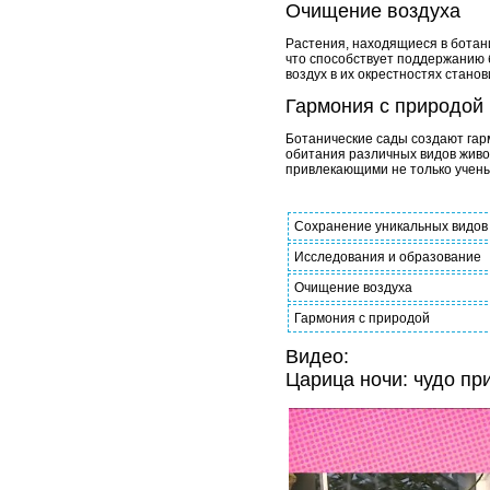
Очищение воздуха
Растения, находящиеся в ботани
что способствует поддержанию 
воздух в их окрестностях стан
Гармония с природой
Ботанические сады создают гар
обитания различных видов живо
привлекающими не только учены
Сохранение уникальных видов
Исследования и образование
Очищение воздуха
Гармония с природой
Видео:
Царица ночи: чудо пр