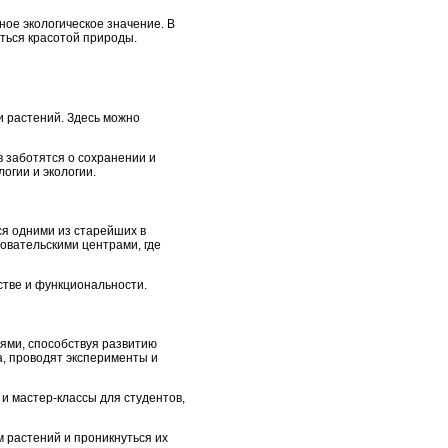
ое экологическое значение. В
ться красотой природы.
и растений. Здесь можно
в заботятся о сохранении и
огии и экологии.
ся одними из старейших в
овательскими центрами, где
стве и функциональности.
ями, способствуя развитию
а, проводят эксперименты и
и мастер-классы для студентов,
 растений и проникнуться их