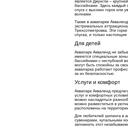
является Джунгли – крупне
бассейнами. Здесь каждый н
спуск с высоких горок или 
волнами.
Также в аквапарке Акваленд
экстремальных аттракционах
Трехсотметровка. Эти горки
спуска, и только настоящие
Для детей
Аквапарк Акваленд не забыв
имеются специальные зоны 
бассейнами с неглубокой в
могут быть спокойны за свои
аквапарка работает профес
за их безопасностью.
Услуги и комфорт
Аквапарк Акваленд предлаг
услуг и комфортных условий
можно насладиться разноо
можно разместиться в уютн
расположены на территории
Для любителей шопинга в а
сувенирами, купальными ко
запомнить этот незабываем