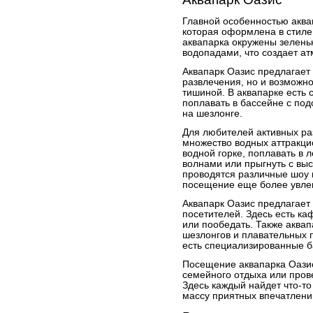
Главной особенностью аква
которая оформлена в стиле
аквапарка окружены зелен
водопадами, что создает а
Аквапарк Оазис предлагает 
развлечения, но и возможно
тишиной. В аквапарке есть 
поплавать в бассейне с по
на шезлонге.
Для любителей активных ра
множество водных аттракци
водной горке, поплавать в л
волнами или прыгнуть с выс
проводятся различные шоу 
посещение еще более увле
Аквапарк Оазис предлагает
посетителей. Здесь есть ка
или пообедать. Также аква
шезлонгов и плавательных 
есть специализированные б
Посещение аквапарка Оазис
семейного отдыха или пров
Здесь каждый найдет что-то
массу приятных впечатлени