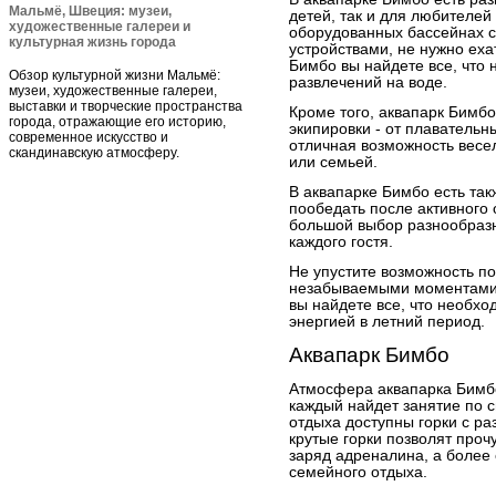
Мальмё, Швеция: музеи,
детей, так и для любителей
художественные галереи и
оборудованных бассейнах 
культурная жизнь города
устройствами, не нужно еха
Бимбо вы найдете все, что
Обзор культурной жизни Мальмё:
развлечений на воде.
музеи, художественные галереи,
выставки и творческие пространства
Кроме того, аквапарк Бимбо
города, отражающие его историю,
экипировки - от плавательн
современное искусство и
отличная возможность весе
скандинавскую атмосферу.
или семьей.
В аквапарке Бимбо есть так
пообедать после активного 
большой выбор разнообразн
каждого гостя.
Не упустите возможность по
незабываемыми моментами 
вы найдете все, что необхо
энергией в летний период.
Аквапарк Бимбо
Атмосфера аквапарка Бимбо
каждый найдет занятие по с
отдыха доступны горки с р
крутые горки позволят проч
заряд адреналина, а более
семейного отдыха.