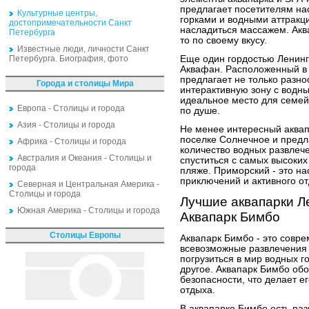
предлагает посетителям на
Культурные центры,
горками и водными аттракци
достопримечательности Санкт
насладиться массажем. Аква
Петербурга
то по своему вкусу.
Известные люди, личности Санкт
Петербурга. Биография, фото
Еще один гордостью Ленинг
Аквафан. Расположенный в г
предлагает не только разно
Города и столицы Мира
интерактивную зону с водны
идеальное место для семей
Европа - Столицы и города
по душе.
Азия - Столицы и города
Не менее интересный аквап
поселке Солнечное и предл
Африка - Столицы и города
количество водных развлече
Австралия и Океания - Столицы и
спуститься с самых высоких
города
пляже. Приморский - это н
приключений и активного о
Северная и Центральная Америка -
Столицы и города
Лучшие аквапарки Л
Южная Америка - Столицы и города
Аквапарк Бимбо
Столицы Европы
Аквапарк Бимбо - это совр
всевозможные развлечения 
погрузиться в мир водных г
другое. Аквапарк Бимбо об
безопасности, что делает 
отдыха.
В аквапарке Бимбо есть раз