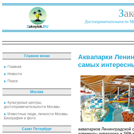
З
ак
Достопримечательности Ми
Z
akoylok.
RU
Аквапарки Ленин
Главное меню
самых интересн
Главная
Новости
Поиск
Москва
Культурные центры,
достопримечательности Москвы
Известные люди, личности Москвы.
Биография и фото
Санкт Петербург
аквапарков Ленинградской о
элементы аквапарка и SPA-