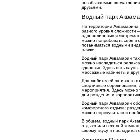
незабываемые впечатления 
друзьями.
Водный парк Аквам
На территории Аквамарина 
разного уровня сложности –
адреналиновых и экстремаль
можно попробовать себя в с
позаниматься водными вида
пляже.
Водный парк Аквамарин так
можно насладиться релакса
здоровья. Здесь есть сауны
массажные кабинеты и друг
Для любителей активного о
спортивные соревнования, 
мероприятия. Здесь можно т
дни рождения и корпоратив
Водный парк Аквамарин об
комфортного отдыха: раздев
можно перекусить или пооб
В общем, водный парк Аква
отдыха или веселой компани
своему вкусу и насладится 
Аквапарк Оазис