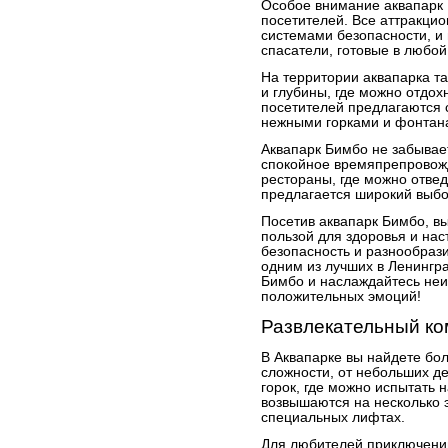
Особое внимание аквапарк 
посетителей. Все аттракц
системами безопасности, и
спасатели, готовые в любо
На территории аквапарка т
и глубины, где можно отдох
посетителей предлагаются 
нежными горками и фонтан
Аквапарк Бимбо не забывает
спокойное времяпрепровожд
рестораны, где можно отвед
предлагается широкий выбо
Посетив аквапарк Бимбо, в
пользой для здоровья и нас
безопасность и разнообраз
одним из лучших в Ленингра
Бимбо и наслаждайтесь неи
положительных эмоций!
Развлекательный ко
В Аквапарке вы найдете бо
сложности, от небольших де
горок, где можно испытать 
возвышаются на несколько 
специальных лифтах.
Для любителей приключений