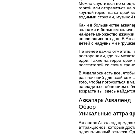
Можно спуститься по специ
горкой или отправиться на
круглой горке, на которой 
водными струями, музыкой 
Как и в большинстве аквапа
волнами и большим количес
найдете множество джакузи,
после активного дня. В Акв
детей с надувными игрушка
Не менее важно отметить, 
ресторанами, где вы можете
едой. Также на территории 
посетителей со своим тран
В Аквапарке есть все, чтоб
развлечений для всей семь
того, чтобы погрузиться в 
насладиться общением с бли
возраста вы, здесь найдется
Аквапарк Акваленд
Обзор
Уникальные аттрак
Аквапарк Акваленд предлаг
аттракционов, которые дос
адреналиновый всплеск. О