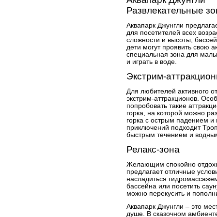
Развлекательные з
Аквапарк Джунгли предлага
для посетителей всех возра
сложности и высоты, бассей
дети могут проявить свою а
специальная зона для малы
и играть в воде.
Экстрим-аттракцио
Для любителей активного о
экстрим-аттракционов. Осо
попробовать такие аттракци
горка, на которой можно ра
горка с острым падением и
приключений подходит Тропи
быстрым течением и водны
Релакс-зона
Желающим спокойно отдохну
предлагает отличные услови
насладиться гидромассажем 
бассейна или посетить саун
можно перекусить и пополни
Аквапарк Джунгли – это мес
душе. В сказочном амбиент