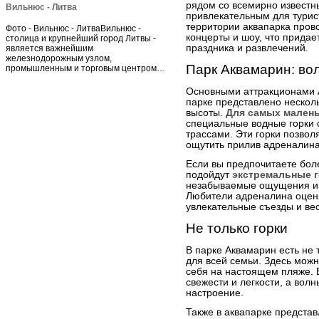
рядом со всемирно известн
Вильнюс - Литва
привлекательным для турист
территории аквапарка пров
Фото - Вильнюс - ЛитваВильнюс -
концерты и шоу, что прида
столица и крупнейший город Литвы -
праздника и развлечений.
является важнейшим
железнодорожным узлом,
Парк Аквамарин: во
промышленным и торговым центром…
Основными аттракционами А
парке представлено несколь
высоты.
Для самых малень
специальные водные горки
трассами. Эти горки позвол
ощутить прилив адреналина,
Если вы предпочитаете бол
подойдут
экстремальные 
незабываемые ощущения и з
Любители адреналина оценя
увлекательные съезды и ве
Не только горки
В парке Аквамарин есть не 
для всей семьи. Здесь можн
себя на настоящем пляже. 
свежести и легкости, а вол
настроение.
Также в аквапарке предста