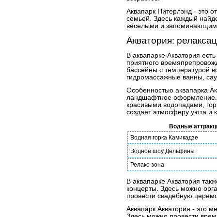
Аквапарк Питерлэнд - это о
семьей. Здесь каждый найде
веселыми и запоминающим
Акватория: релаксац
В аквапарке Акватория есть
приятного времяпрепровож
бассейны с температурой в
гидромассажные ванны, са
Особенностью аквапарка Ак
ландшафтное оформление. 
красивыми водопадами, гор
создает атмосферу уюта и 
Водные аттрак
Водная горка Камикадзе
Водное шоу Дельфины
Релакс-зона
В аквапарке Акватория так
концерты. Здесь можно орг
провести свадебную церем
Аквапарк Акватория - это ме
Здесь можно провести врем