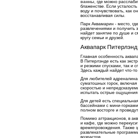
ванны
, где можно расслаби
блаженстве. Если усталость
воду и почувствовать, как о
восстанавливая силы.
Парк Аквамарин - место, г
развлечениями и получить 
найдет занятие по душе и с
кругу семьи и друзей.
Аквапарк Питерлэнд
Главная особенность аквапа
В Питерлэнде есть как экст
и резкими спусками, так и 
Здесь каждый найдет что-то
Для любителей адреналина 
суматошных горок, включая 
скоростью и непредсказуем
испытать острые ощущения 
Для детей есть специальная
бассейнами с мини-горками
полном восторге и проведут
Помимо аттракционов, в ак
и кафе, где можно перекуси
времяпровождения. Также з
развлекательные программы
возрастов.