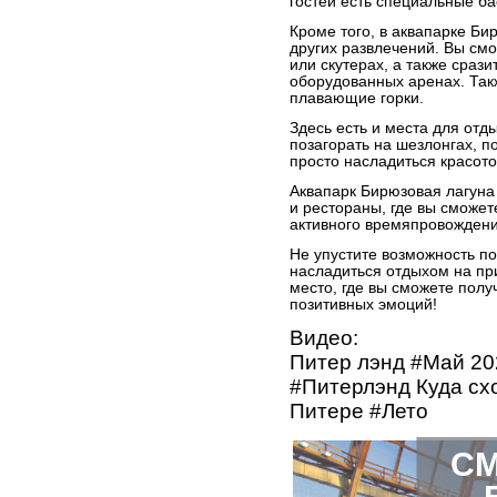
гостей есть специальные б
Кроме того, в аквапарке Би
других развлечений. Вы см
или скутерах, а также сраз
оборудованных аренах. Так
плавающие горки.
Здесь есть и места для отд
позагорать на шезлонгах, п
просто насладиться красото
Аквапарк Бирюзовая лагуна
и рестораны, где вы сможет
активного времяпровождени
Не упустите возможность по
насладиться отдыхом на пр
место, где вы сможете полу
позитивных эмоций!
Видео:
Питер лэнд #Май 20
#Питерлэнд Куда схо
Питере #Лето
СМ