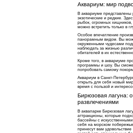
Аквариум: мир подв
В аквариуме представлены 
экзотические и редкие. Зде
рыбок, огромных хищников,
можно встретить только в г
Особое впечатление произв
панорамным видом. Вы може
окруженными чудесами подв
наблюдать за жизнью разли
обитателей в их естественн
Кроме того, в аквариуме п
программы и шоу. Вы сможе
попробовать самому покорм
Аквариум в Санкт-Петербур
открыть для себя новый ми
время с пользой и интересо
Бирюзовая лагуна: 
развлечениями
В аквапарке Бирюзовая лаг
аттракционы, которые подх
бассейны с искусственными
себя на морском побережье
принесут вам удовольствие