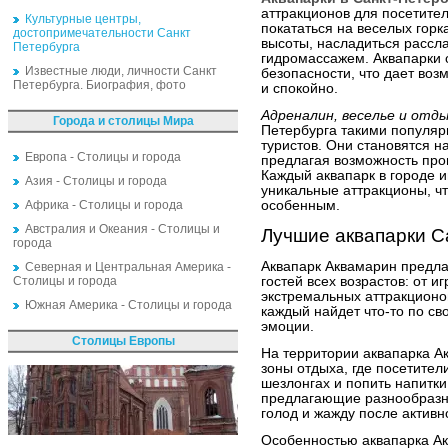
аттракционов для посетител
Культурные центры,
покататься на веселых горк
достопримечательности Санкт
высоты, насладиться расс
Петербурга
гидромассажем. Аквапарки
Известные люди, личности Санкт
безопасности, что дает воз
Петербурга. Биография, фото
и спокойно.
Адреналин, веселье и отд
Города и столицы Мира
Петербурга такими популяр
туристов. Они становятся н
Европа - Столицы и города
предлагая возможность пров
Каждый аквапарк в городе 
Азия - Столицы и города
уникальные аттракционы, ч
Африка - Столицы и города
особенным.
Австралия и Океания - Столицы и
Лучшие аквапарки С
города
Аквапарк Аквамарин предла
Северная и Центральная Америка -
Столицы и города
гостей всех возрастов: от 
экстремальных аттракционо
Южная Америка - Столицы и города
каждый найдет что-то по св
эмоции.
Столицы Европы
На территории аквапарка А
зоны отдыха, где посетител
шезлонгах и попить напитки
предлагающие разнообразны
голод и жажду после активн
Особенностью аквапарка Ак