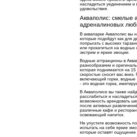
насладиться уединением и 
удовольствия.
Акваполис: смелые 
адреналиновых люб
В аквапарке Акваполис вы 
которые подойдут как для д
попрыгать с высоких тарзано
или прокатиться на водных 
экстрим и яркие эмоции.
Водные аттракционы в Аква
разнообразием и оригинальн
которая поднимается на 15
скоростью сносит вас вниз.
включающий горки, водные
- это водная горка, имитир
В Акваполисе вы также най
расслабиться и насладитьс
возможность арендовать шез
после активных развлечений
различные кафе и ресторан
освежающий напиток.
Не упустите возможность по
испытать на себе яркие эм
которые оставят ощущение 