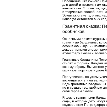
Посещение Сказочного Эрм
для детей и позволит им ок
волшебства. Это место, где
и творческие способности, а
Эрмитаж станет для них н
навсегда останется в их се
Гранитная сказка: 
особняков
Основными архитектурными
гранитные балдачины, кото
особняков и зданий компле
декоративными элементами
атмосферу сказки и волшеб
Гранитные балдачины Петр
стилях и формах. Каждая из
своему образу. Вы можете 
карнизов, портиков и даже 
Прогуливаясь по узким улоч
восхищаться этими велико
Ведь гранитные балдачины 
но и создают волшебную ат
себя героем сказки.
Рядом с гранитными балдач
сады, в которых дети могут 
подворотням Петродворца 