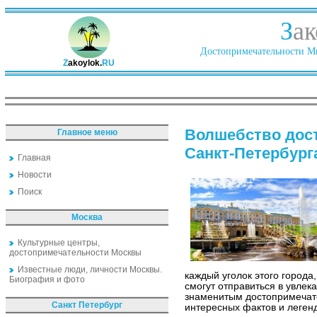
З
ак
Достопримечательности Ми
Z
akoylok.
RU
Волшебство дос
Главное меню
Санкт-Петербург
Главная
Новости
Поиск
Москва
Культурные центры,
достопримечательности Москвы
Известные люди, личности Москвы.
каждый уголок этого города
Биография и фото
смогут отправиться в увле
знаменитым достопримечате
Санкт Петербург
интересных фактов и легенд