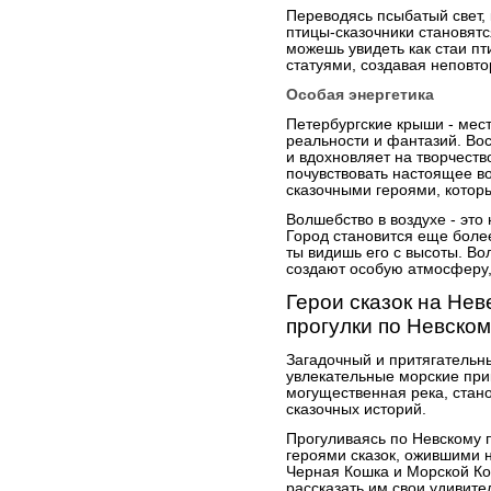
Переводясь псыбатый свет,
птицы-сказочники становят
можешь увидеть как стаи п
статуями, создавая неповт
Особая энергетика
Петербургские крыши - мест
реальности и фантазий. Во
и вдохновляет на творчест
почувствовать настоящее в
сказочными героями, котор
Волшебство в воздухе - это
Город становится еще боле
ты видишь его с высоты. В
создают особую атмосферу,
Герои сказок на Нев
прогулки по Невско
Загадочный и притягательн
увлекательные морские при
могущественная река, стан
сказочных историй.
Прогуливаясь по Невскому п
героями сказок, ожившими н
Черная Кошка и Морской Кот
рассказать им свои удивит