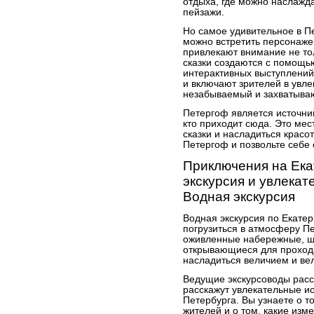
отдыха, где можно наслажд
пейзажи.
Но самое удивительное в П
можно встретить персонажей
привлекают внимание не то
сказки создаются с помощью
интерактивных выступлений
и включают зрителей в увле
незабываемый и захватываю
Петергоф является источни
кто приходит сюда. Это мес
сказки и насладиться крас
Петергоф и позвольте себе 
Приключения на Ека
экскурсия и увлека
Водная экскурсия
Водная экскурсия по Екате
погрузиться в атмосферу Пе
оживленные набережные, ш
открывающиеся для прохода
насладиться величием и ве
Ведущие экскурсоводы расс
расскажут увлекательные и
Петербурга. Вы узнаете о то
жителей и о том, какие изм