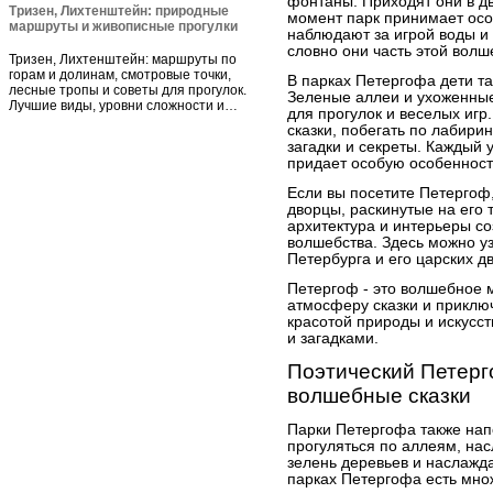
фонтаны. Приходят они в д
Тризен, Лихтенштейн: природные
момент парк принимает осо
маршруты и живописные прогулки
наблюдают за игрой воды и
словно они часть этой волш
Тризен, Лихтенштейн: маршруты по
горам и долинам, смотровые точки,
В парках Петергофа дети так
лесные тропы и советы для прогулок.
Зеленые аллеи и ухоженны
Лучшие виды, уровни сложности и…
для прогулок и веселых игр
сказки, побегать по лабири
загадки и секреты. Каждый 
придает особую особенност
Если вы посетите Петергоф,
дворцы, раскинутые на его 
архитектура и интерьеры 
волшебства. Здесь можно уз
Петербурга и его царских д
Петергоф - это волшебное ме
атмосферу сказки и приключ
красотой природы и искусст
и загадками.
Поэтический Петерг
волшебные сказки
Парки Петергофа также на
прогуляться по аллеям, нас
зелень деревьев и наслажд
парках Петергофа есть мно