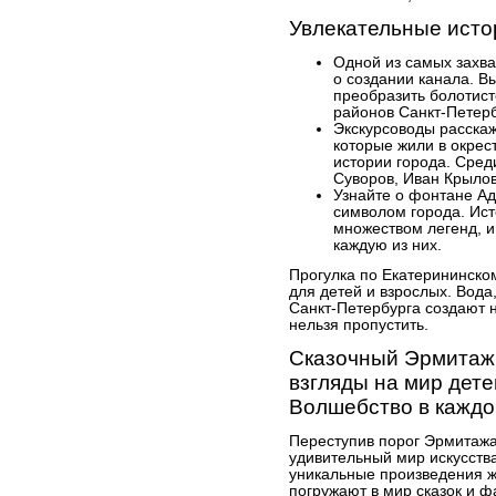
Увлекательные исто
Одной из самых захв
о создании канала. Вы
преобразить болотист
районов Санкт-Петерб
Экскурсоводы расскаж
которые жили в окрест
истории города. Сред
Суворов, Иван Крылов
Узнайте о фонтане Ад
символом города. Ист
множеством легенд, и
каждую из них.
Прогулка по Екатерининско
для детей и взрослых. Вода
Санкт-Петербурга создают 
нельзя пропустить.
Сказочный Эрмитаж:
взгляды на мир дете
Волшебство в каждо
Переступив порог Эрмитажа
удивительный мир искусства
уникальные произведения ж
погружают в мир сказок и 