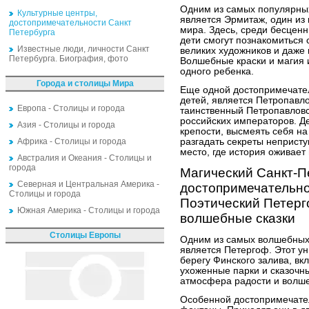
Одним из самых популярных
Культурные центры,
является Эрмитаж, один из
достопримечательности Санкт
мира. Здесь, среди бесцен
Петербурга
дети смогут познакомиться с
Известные люди, личности Санкт
великих художников и даже 
Петербурга. Биография, фото
Волшебные краски и магия 
одного ребенка.
Города и столицы Мира
Еще одной достопримечател
детей, является Петропавло
Европа - Столицы и города
таинственный Петропавловс
российских императоров. Де
Азия - Столицы и города
крепости, высмеять себя н
Африка - Столицы и города
разгадать секреты неприст
место, где история оживает 
Австралия и Океания - Столицы и
города
Магический Санкт-П
Северная и Центральная Америка -
достопримечательно
Столицы и города
Поэтический Петерг
Южная Америка - Столицы и города
волшебные сказки
Столицы Европы
Одним из самых волшебных 
является Петергоф. Этот у
берегу Финского залива, вк
ухоженные парки и сказочны
атмосфера радости и волше
Особенной достопримечате