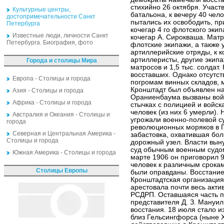
стихийно 26 октября. Участ
Культурные центры,
батальона, к вечеру 40 чел
достопримечательности Санкт
пытались их освободить, пр
Петербурга
кочегар 4 го флотского эки
Известные люди, личности Санкт
кочегар А. Сирокваша. Матр
Петербурга. Биография, фото
флотские экипажи, а также 
артиллерийские отряды, к 
артиллеристы, другие экипаж
Города и столицы Мира
матросов и 1,5 тыс. солдат.
восставших. Однако отсутст
Европа - Столицы и города
погромам винных складов, 
Кронштадт был объявлен на
Азия - Столицы и города
Ораниенбаума вызваны войс
Африка - Столицы и города
стычках с полицией и войск
человек (из них 6 умерли). 
Австралия и Океания - Столицы и
угрожали военно-полевой су
города
революционных моряков в 
Северная и Центральная Америка -
забастовка, охватившая бол
Столицы и города
дорожный узел. Власти вын
суд обычным военным судом
Южная Америка - Столицы и города
марте 1906 он приговорил 
человек к различным срока
Столицы Европы
были оправданы. Восстание
Кронштадтская организация
арестовала почти весь акти
РСДРП. Оставшаяся часть п
представителя Д. З. Мануил
восстания. 18 июля стало и
близ Гельсингфорса (ныне Х