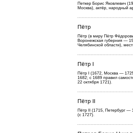
Петкер Борис Яковлевич (19
Москва), актёр, народный а
Пётр
Пётр (в миру Пётр Фёдорови
Воронежская губерния — 19
Челябинской области), мес
Пётр I
Пётр I (1672, Москва — 1725
1682; с 1689 правил самост
22 октября 1721).
Пётр II
Пётр II (1715, Петербург —
(с 1727).