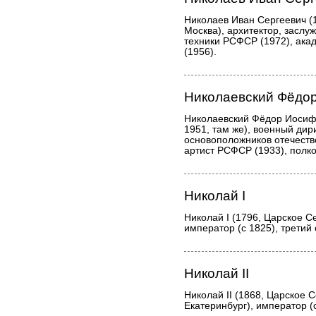
Николаев Иван Сергеевич (
Москва), архитектор, заслу
техники РСФСР (1972), ака
(1956).
Николаевский Фёдо
Николаевский Фёдор Иосиф
1951, там же), военный дири
основоположников отечеств
артист РСФСР (1933), полко
Николай I
Николай I (1796, Царское С
император (с 1825), третий
Николай II
Николай II (1868, Царское 
Екатеринбург), император (с