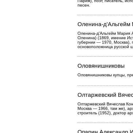
Париж), поэт, писатель, ис
песен.
Оленина-д'Альгейм
Оленина-д'Альгейм Мария 
Оленина) (1869, имение Ис
губернии — 1970, Москва), 
основоположница русской ш
Оловянишниковы
Оловянишниковы купцы, пр
Олтаржевский Вячес
Олтаржевский Вячеслав Кон
Москва — 1966, там же), ар
строитель (1952), доктор ар
Опарин Александр 