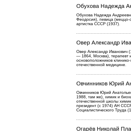
Обухова Надежда А
Обухова Надежда Андреевна
Феодосия), певица (меццо-
артистка СССР (1937).
Овер Александр Ив
Овер Александр Иванович (
— 1864, Москва), терапевт и
основоположников клинико-
отечественной медицине.
Овчинников Юрий А
Овчинников Юрий Анатолье
1988, там же), химик и био
отечественной школы химико
президент (с 1974) АН ССС
Социалистического Труда (1
Огарёв Николай Пл