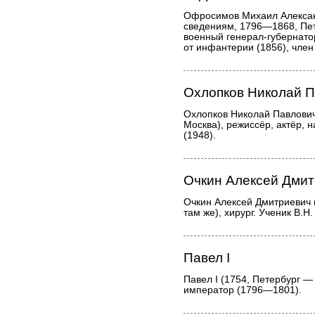
Офросимов Михаил Алексан
сведениям, 1796—1868, Пет
военный генерал-губернатор
от инфантерии (1856), член
Охлопков Николай 
Охлопков Николай Павлович
Москва), режиссёр, актёр,
(1948).
Очкин Алексей Дми
Очкин Алексей Дмитриевич 
там же), хирург. Ученик В.Н.
Павел I
Павел I (1754, Петербург — 
император (1796—1801).