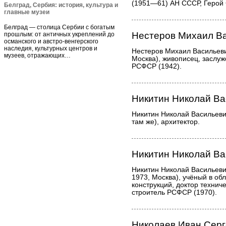
(1951—61) АН СССР, Герой 
Белград, Сербия: история, культура и
главные музеи
Белград — столица Сербии с богатым
Нестеров Михаил В
прошлым: от античных укреплений до
османского и австро-венгерского
наследия, культурных центров и
Нестеров Михаил Васильеви
музеев, отражающих…
Москва), живописец, заслуж
РСФСР (1942).
Никитин Николай Ва
Никитин Николай Васильеви
там же), архитектор.
Никитин Николай Ва
Никитин Николай Васильеви
1973, Москва), учёный в об
конструкций, доктор технич
строитель РСФСР (1970).
Николаев Иван Сер