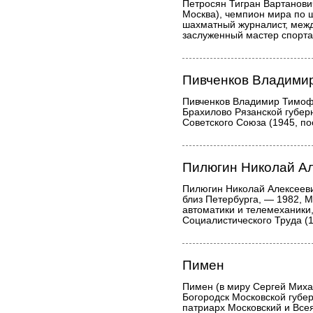
Петросян Тигран Вартанови
Москва), чемпион мира по 
шахматный журналист, межд
заслуженный мастер спорта 
Пивченков Владими
Пивченков Владимир Тимоф
Брахилово Рязанской губер
Советского Союза (1945, по
Пилюгин Николай А
Пилюгин Николай Алексееви
близ Петербурга, — 1982, М
автоматики и телемеханики
Социалистического Труда (1
Пимен
Пимен (в миру Сергей Михай
Богородск Московской губе
патриарх Московский и Все