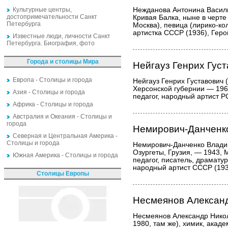
Культурные центры,
Нежданова Антонина Василь
достопримечательности Санкт
Кривая Балка, ныне в черте
Петербурга
Москва), певица (лирико-ко
артистка СССР (1936), Геро
Известные люди, личности Санкт
Петербурга. Биография, фото
Города и столицы Мира
Нейгауз Генрих Гус
Европа - Столицы и города
Нейгауз Генрих Густавович 
Херсонской губернии — 1964
Азия - Столицы и города
педагог, народный артист Р
Африка - Столицы и города
Австралия и Океания - Столицы и
города
Немирович-Данченк
Северная и Центральная Америка -
Столицы и города
Немирович-Данченко Влади
Озургеты, Грузия, — 1943, 
Южная Америка - Столицы и города
педагог, писатель, драматур
народный артист СССР (193
Столицы Европы
Несмеянов Алексан
Несмеянов Александр Нико
1980, там же), химик, акаде