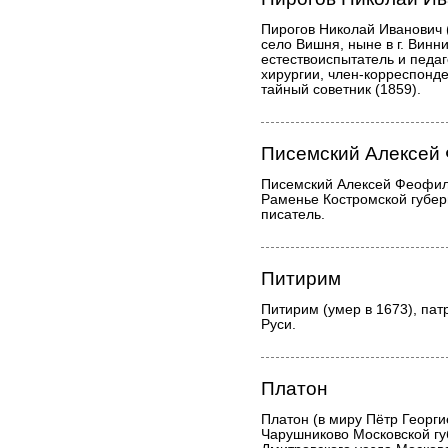
Пирогов Николай Иванович 
село Вишня, ныне в г. Винни
естествоиспытатель и педаг
хирургии, член-корреспонде
тайный советник (1859).
Писемский Алексей
Писемский Алексей Феофила
Раменье Костромской губер
писатель.
Питирим
Питирим (умер в 1673), пат
Руси.
Платон
Платон (в миру Пётр Георги
Чарушниково Московской г