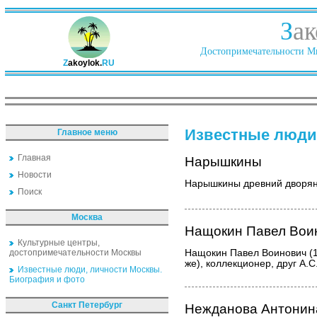
З
ак
Достопримечательности Ми
Z
akoylok.
RU
Известные люди
Главное меню
Главная
Нарышкины
Новости
Нарышкины древний дворян
Поиск
Москва
Нащокин Павел Вои
Культурные центры,
достопримечательности Москвы
Нащокин Павел Воинович (1
же), коллекционер, друг А.С
Известные люди, личности Москвы.
Биография и фото
Санкт Петербург
Нежданова Антонин