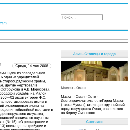
тель
Азия - Столицы и города
й
Среда, 14 мая 2008
ями. Один из совладельцев
916 один из учредителей
ь старообрядческие храмы,
е, другие жертвовал в
Маскат - Оман
 Остроухова и А.В. Морозова).
городской усадьбы на Малой
Маскат - Оман - Фото -
в 1900—02 архитектором Ф.О.
ДостопримечательностиГород Маскат
чал реставрировать иконы в
(также Мускат), столица и крупнейший
кий экспонировал иконы на
город государства Оман, расположен
оведения юбилейной выставки в
на берегу Оманского…
древнерусского искусства,
бушинский занимался научным
Счетчики
а» (№ 15), «О реставрации и
913) посвящена атрибуции и