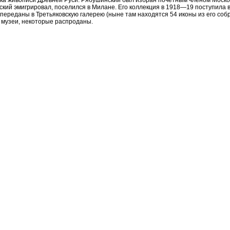
ка живописи Древней Руси. Рябушинский был избран почётным членом Москов
ский эмигрировал, поселился в Милане. Его коллекция в 1918—19 поступила
переданы в Третьяковскую галерею (ныне там находятся 54 иконы из его соб
й музеи, некоторые распроданы.