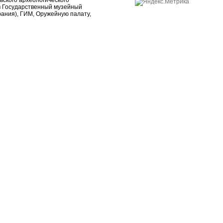
ского археологического
 в Государственный музейный
рания), ГИМ, Оружейную палату,