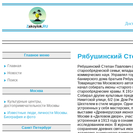
Дост
Z
akoylok.
RU
Рябушинский Ст
Главное меню
Главная
Рябушинский Степан Павлович (
старообрядческой семьи; младш
Новости
коммерческих наук. Управлял т
банкирского дома братьев Рябуш
Поиск
Товарищества Московского авто
начал собирать иконы «старого 
Москва
старообрядческие храмы. К 1914
Собирал другие культовые пред
Никитской улице, 6/2 (см. Дом Р
Культурные центры,
Шехтелем в стиле модерн. Одни
достопримечательности Москвы
устроенных у себя мастерских,
выставке «Древнерусская иконо
Известные люди, личности Москвы.
Москве в «Деловом дворе», учас
Биография и фото
устроенная в 1913 году в озна
исследованием икон. В журнале
Санкт Петербург
сохранении древних святых ико