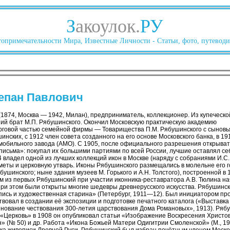
З
акоулок.
РУ
опримечательности Мира, Известные Личности - Статьи, фото, путеводи
епан Павлович
1874, Москва — 1942, Милан), предприниматель, коллекционер. Из купеческо
ий брат М.П. Рябушинского. Окончил Московскую практическую академию
орговой частью семейной фирмы — Товарищества П.М. Рябушинского с сыновь
инских, с 1912 член совета созданного на его основе Московского банка, в 1
мобильного завода (АМО). С 1905, после официального разрешения открыват
письма»: покупал их большими партиями по всей России, лучшие оставлял себ
 владел одной из лучших коллекций икон в Москве (наряду с собраниями И.С.
меты и церковную утварь. Иконы Рябушинского размещались в молельне его 
ябушинского; ныне здания музеев М. Горького и А.Н. Толстого), построенной 
м из первых Рябушинский при участии иконника-реставратора А.В. Тюлина на
 при этом были открыты многие шедевры древнерусского искусства. Рябушинс
пись и художественная старина» (Петербург, 1911—12). Был инициатором пр
твовал в создании её экспозиции и подготовке печатного каталога («Выставка 
менование чествования 300-летия царствования Дома Романовых», 1913). Ря
 «Церковь» в 1908 он опубликовал статьи «Изображение Воскресения Христов
н» (№ 50) и др. Работа «Икона Божьей Матери Одигитрии Смоленской» (М., 1