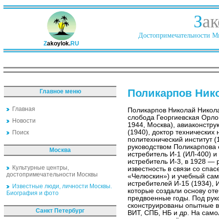
З
ак
Достопримечательности Ми
Z
akoylok.
RU
Поликарпов Ник
Главное меню
Главная
Поликарпов Николай Никола
слобода Георгиевская Орло
Новости
1944, Москва), авиаконстру
(1940), доктор технических
Поиск
политехнический институт (
руководством Поликарпова 
Москва
истребитель И-1 (ИЛ-400) и
истребитель И-3, в 1928 — 
Культурные центры,
известность в связи со спа
достопримечательности Москвы
«Челюскин») и учебный сам
истребителей И-15 (1934), И
Известные люди, личности Москвы.
которые создали основу от
Биография и фото
предвоенные годы. Под ру
сконструированы опытные в
Санкт Петербург
ВИТ, СПБ, НБ и др. На сам