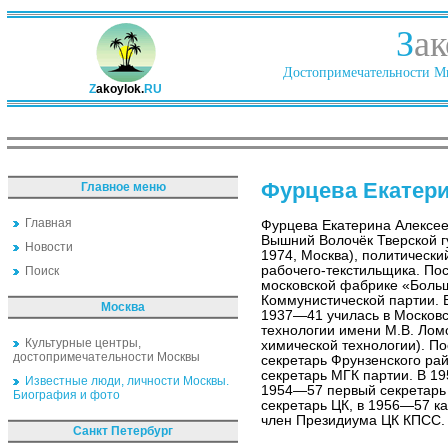
З
ак
Достопримечательности Ми
Z
akoylok.
RU
Фурцева Екатери
Главное меню
Главная
Фурцева Екатерина Алексее
Вышний Волочёк Тверской 
Новости
1974, Москва), политически
рабочего-текстильщика. По
Поиск
московской фабрике «Больш
Коммунистической партии. 
Москва
1937—41 училась в Московс
технологии имени М.В. Лом
Культурные центры,
химической технологии). П
достопримечательности Москвы
секретарь Фрунзенского ра
секретарь МГК партии. В 1
Известные люди, личности Москвы.
1954—57 первый секретарь
Биография и фото
секретарь ЦК, в 1956—57 к
член Президиума ЦК КПСС.
Санкт Петербург