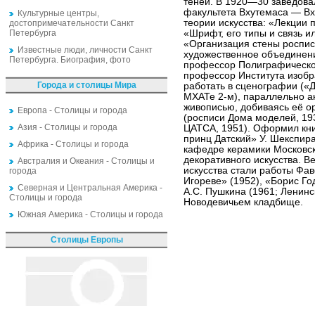
теней. В 1920—30 заведова
факультета Вхутемаса — Вх
Культурные центры,
теории искусства: «Лекции 
достопримечательности Санкт
Петербурга
«Шрифт, его типы и связь 
«Организация стены роспис
Известные люди, личности Санкт
художественное объединени
Петербурга. Биография, фото
профессор Полиграфическог
профессор Института изобра
Города и столицы Мира
работать в сценографии («
МХАТе 2-м), параллельно а
живописью, добиваясь её ор
Европа - Столицы и города
(росписи Дома моделей, 19
Азия - Столицы и города
ЦАТСА, 1951). Оформил книг
принц Датский» У. Шекспир
Африка - Столицы и города
кафедре керамики Московск
декоративного искусства. 
Австралия и Океания - Столицы и
искусства стали работы Фаво
города
Игореве» (1952), «Борис Го
Северная и Центральная Америка -
А.С. Пушкина (1961; Ленинс
Столицы и города
Новодевичьем кладбище.
Южная Америка - Столицы и города
Столицы Европы