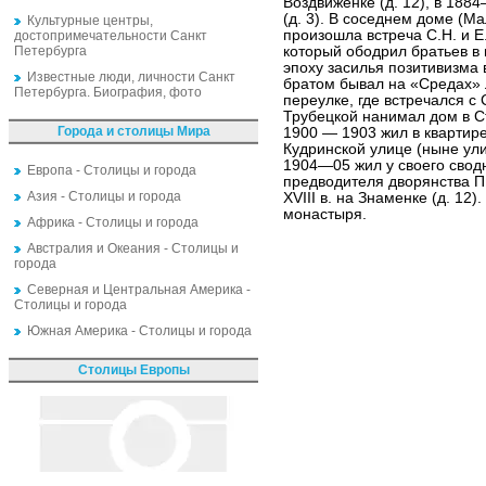
Воздвиженке (д. 12), в 18
(д. 3). В соседнем доме (М
Культурные центры,
произошла встреча С.Н. и Е
достопримечательности Санкт
Петербурга
который ободрил братьев в 
эпоху засилья позитивизма
Известные люди, личности Санкт
братом бывал на «Средах» 
Петербурга. Биография, фото
переулке, где встречался с 
Трубецкой нанимал дом в С
Города и столицы Мира
1900 — 1903 жил в квартир
Кудринской улице (ныне ули
1904—05 жил у своего сводн
Европа - Столицы и города
предводителя дворянства П
Азия - Столицы и города
XVIII в. на Знаменке (д. 12
монастыря.
Африка - Столицы и города
Австралия и Океания - Столицы и
города
Северная и Центральная Америка -
Столицы и города
Южная Америка - Столицы и города
Столицы Европы