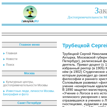
З
ак
Достопримечательности Ми
Z
akoylok.
RU
Трубецкой Серге
Главное меню
Главная
Трубецкой Сергей Николаев
Ахтырка, Московской губер
Новости
Петербург), религиозный ф
деятель. Приват-доцент (с 
Поиск
избранный ректор (в 1905) 
нём (в 1902) Студенческое
Москва
которым руководил до своей
философии и раннего христи
Культурные центры,
Соловьёвым развивал «фил
достопримечательности Москвы
учение «конкретным идеали
В 1890 защитил магистерск
Известные люди, личности Москвы.
«Учение о Логосе в его ист
Биография и фото
эллинского умозрения с мо
отразившаяся в учениях о Л
Санкт Петербург
гностицизме, иудаизме и р