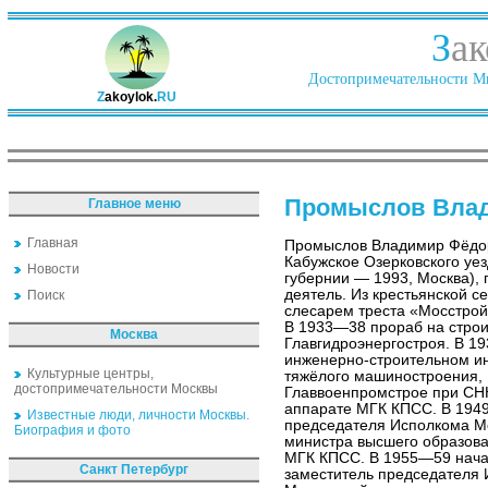
З
ак
Достопримечательности Ми
Z
akoylok.
RU
Промыслов Вла
Главное меню
Главная
Промыслов Владимир Фёдор
Кабужское Озерковского уе
Новости
губернии — 1993, Москва), 
деятель. Из крестьянской с
Поиск
слесарем треста «Мосстрой
В 1933—38 прораб на строи
Москва
Главгидроэнергостроя. В 1
инженерно-строительном ин
Культурные центры,
тяжёлого машиностроения,
достопримечательности Москвы
Главвоенпромстрое при СН
аппарате МГК КПСС. В 194
Известные люди, личности Москвы.
председателя Исполкома М
Биография и фото
министра высшего образова
МГК КПСС. В 1955—59 нача
Санкт Петербург
заместитель председателя 