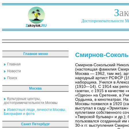
З
ак
Достопримечательности Ми
Z
akoylok.
RU
Смирнов-Соколь
Главное меню
Главная
Смирнов-Сокольский Никол
(настоящая фамилия Смирн
Новости
Москва — 1962, там же), ар
народный артист РСФСР (19
Поиск
наборщика. Учился в Алек
(1910—14). С 1914 как репо
Москва
газетах, с 1915 в качестве 
«Одеон» на Сретенке, в Уч
Культурные центры,
Ордынка, в кинотеатрах. Н
достопримечательности Москвы
Москвы появился в 1920 (са
выступал в саду «Эрмитаж»
Известные люди, личности Москвы.
куплетами собственного со
Биография и фото
«Тверской бульвар» и др.);
пользовался созданный им 
Санкт Петербург
30-х гг. выступления Смир