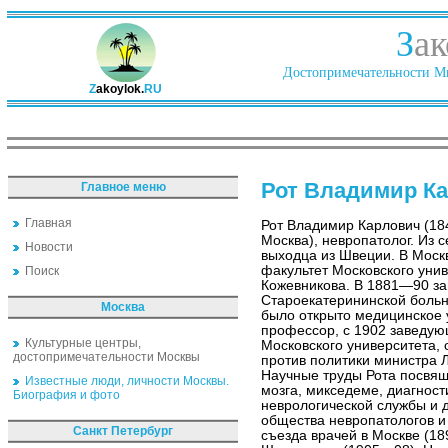
З
ак
Достопримечательности Ми
Z
akoylok.
RU
Рот Владимир К
Главное меню
Главная
Рот Владимир Карлович (18
Москва), невропатолог. Из 
Новости
выходца из Швеции. В Моск
факультет Московского унив
Поиск
Кожевникова. В 1881—90 з
Староекатерининской больн
Москва
было открыто медицинское 
профессор, с 1902 заведу
Культурные центры,
Московского университета, 
достопримечательности Москвы
против политики министра Л
Научные труды Рота посвя
Известные люди, личности Москвы.
мозга, микседеме, диагност
Биография и фото
неврологической службы и д
общества невропатологов и 
Санкт Петербург
съезда врачей в Москве (18