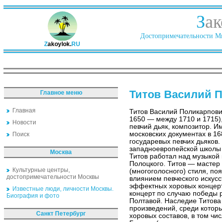
З
ак
Достопримечательности Ми
Z
akoylok.
RU
Титов Василий 
Главное меню
Главная
Титов Василий Поликарпови
1650 — между 1710 и 1715)
Новости
певчий дьяк, композитор. И
московских документах в 16
Поиск
государевых певчих дьяков.
западноевропейской школы Н
Москва
Титов работал над музыко
Полоцкого. Титов — мастер 
Культурные центры,
(многоголосного) стиля, поя
достопримечательности Москвы
влиянием певческого искус
эффектных хоровых концерт
Известные люди, личности Москвы.
концерт по случаю победы 
Биография и фото
Полтавой. Наследие Титова
произведений, среди котор
Санкт Петербург
хоровых составов, в том чи