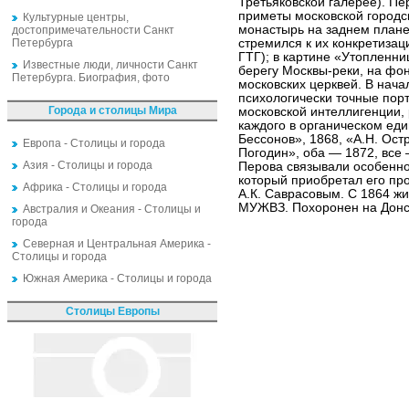
Третьяковской галерее). П
приметы московской городс
Культурные центры,
монастырь на заднем плане 
достопримечательности Санкт
Петербурга
стремился к их конкретизац
ГТГ); в картине «Утопленни
Известные люди, личности Санкт
берегу Москвы-реки, на фо
Петербурга. Биография, фото
московских церквей. В начал
психологически точные пор
Города и столицы Мира
московской интеллигенции,
каждого в органическом еди
Бессонов», 1868, «А.Н. Остр
Европа - Столицы и города
Погодин», оба — 1872, все —
Азия - Столицы и города
Перова связывали особенно
который приобретал его пр
Африка - Столицы и города
А.К. Саврасовым. С 1864 жи
МУЖВЗ. Похоронен на Донс
Австралия и Океания - Столицы и
города
Северная и Центральная Америка -
Столицы и города
Южная Америка - Столицы и города
Столицы Европы