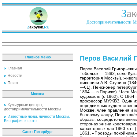
З
ак
Достопримечательности Ми
Z
akoylok.
RU
Перов Василий 
Главное меню
Главная
Перов Василий Григорьевич
Тобольск — 1882, село Куз
Новости
территория Москвы), живоп
живописи А.В. Ступина (18
Поиск
—61). Пенсионер петербург
1864 — в Париже). Член Мо
Москва
художеств (с 1862). С 1864
профессор МУЖВЗ. Один из
Культурные центры,
передвижных художественны
достопримечательности Москвы
Москве, член правления и к
бытовому жанру, Перов внё
Известные люди, личности Москвы.
образы, сосредоточив вним
Биография и фото
сторонах жизни крестовари
характерных для 1860-х гг.
Санкт Петербург
1861, «Проводы покойника»