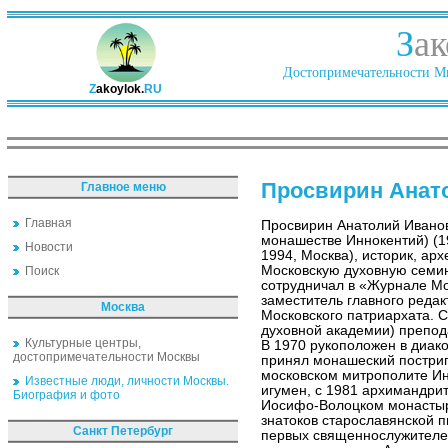
З
ак
Достопримечательности Ми
Z
akoylok.
RU
Просвирин Анат
Главное меню
Главная
Просвирин Анатолий Иванов
монашестве Иннокентий) (1
Новости
1994, Москва), историк, арх
Московскую духовную семин
Поиск
сотрудничал в «Журнале Мо
заместитель главного редак
Москва
Московского патриархата. С
духовной академии) препод
Культурные центры,
В 1970 рукоположен в диако
достопримечательности Москвы
принял монашеский постриг
московском митрополите Ин
Известные люди, личности Москвы.
игумен, с 1981 архимандрит
Биография и фото
Иосифо-Волоцком монастыр
знатоков старославянской 
Санкт Петербург
первых священнослужителей