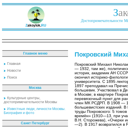
З
ак
Достопримечательности Ми
Z
akoylok.
RU
Покровский Мих
Главное меню
Главная
Покровский Михаил Николае
— 1932, там же), политичес
Новости
историк, академик АН СССР 
окончил историко-филологи
Поиск
университета. С 1895 лекто
1897 преподавал на Пречис
Москва
большевик. Участвовал в Д
в Москве; в квартире Покро
Культурные центры,
перевязочный пункт для ра
достопримечательности Москвы
член МК РСДРП. В 1908 — 1
большевистских изданий. В
Известные люди, личности Москвы.
труды Покровского: 5 томов
Биография и фото
времён» (1910—13, при учас
В.Н. Сторожева), «Очерки и
Санкт Петербург
—2). В 1917 возвратился в 