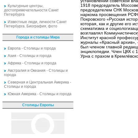
установлении советской вла
1918 председатель Моссов
Культурные центры,
председателем СНК Московс
достопримечательности Санкт
Петербурга
наркома просвещения РСФС
Покровского «Русская истор
Известные люди, личности Санкт
которая, как и другие его и
Петербурга. Биография, фото
схематизма и социологизац
возглавлял Коммунистическ
Города и столицы Мира
Институт красной профессу
журналы «Красный архив», 
был членом главной редакц
Европа - Столицы и города
энциклопедии. Член ЦКК с 
Азия - Столицы и города
Урна с прахом в Кремлёвско
Африка - Столицы и города
Австралия и Океания - Столицы и
города
Северная и Центральная Америка -
Столицы и города
Южная Америка - Столицы и города
Столицы Европы