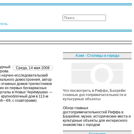
тель
Азия - Столицы и города
турный
Среда, 14 мая 2008
рова.
й научно-исследовательский
иального домостроения, автор
6-этажных домов-трилистников
ин из первых бескаркасных
Что посмотреть в Риффе, Бахрейн:
варталы в Новых Черёмушках —
главные достопримечательности и
й крупноблочный дом в 113-м
культурные объекты
68—69, с соавторами).
Обзор главных
достопримечательностей Риффа в
Бахрейне: музеи, исторические места и
культурные объекты для интересного
знакомства с городом
Счетчики