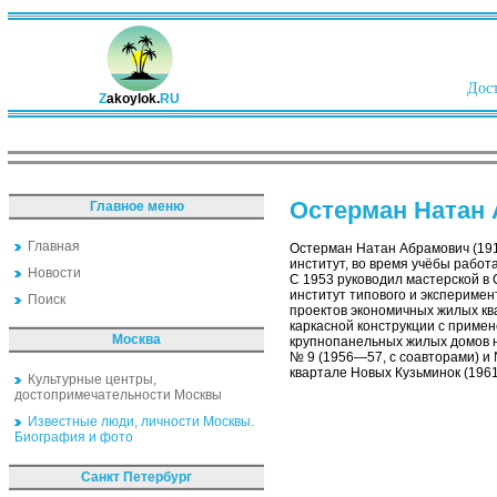
Дост
Z
akoylok.
RU
Остерман Натан
Главное меню
Главная
Остерман Натан Абрамович (1916
институт, во время учёбы работ
Новости
С 1953 руководил мастерской в
институт типового и эксперимен
Поиск
проектов экономичных жилых кв
каркасной конструкции с приме
Москва
крупнопанельных жилых домов н
№ 9 (1956—57, с соавторами) и 
квартале Новых Кузьминок (1961
Культурные центры,
достопримечательности Москвы
Известные люди, личности Москвы.
Биография и фото
Санкт Петербург