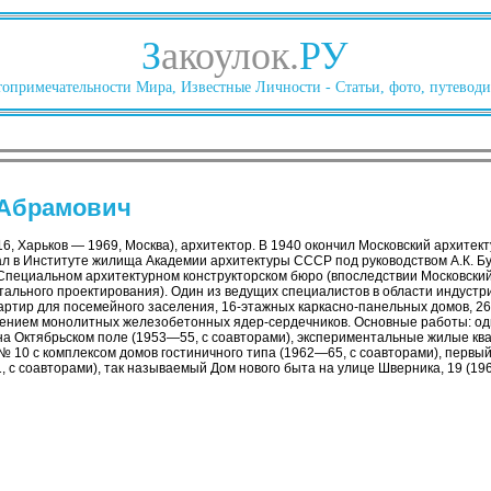
З
акоулок.
РУ
опримечательности Мира, Известные Личности - Статьи, фото, путеводи
 Абрамович
, Харьков — 1969, Москва), архитектор. В 1940 окончил Московский архитек
ал в Институте жилища Академии архитектуры СССР под руководством А.К. Бу
 Специальном архитектурном конструкторском бюро (впоследствии Московски
тального проектирования). Один из ведущих специалистов в области индустр
артир для посемейного заселения, 16-этажных каркасно-панельных домов, 2
нением монолитных железобетонных ядер-сердечников. Основные работы: од
а Октябрьском поле (1953—55, с соавторами), экспериментальные жилые к
№ 10 с комплексом домов гостиничного типа (1962—65, с соавторами), первы
, с соавторами), так называемый Дом нового быта на улице Шверника, 19 (19