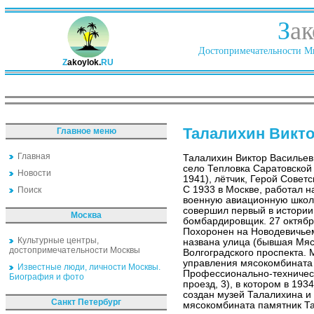
З
ак
Достопримечательности Ми
Z
akoylok.
RU
Талалихин Викт
Главное меню
Главная
Талалихин Виктор Васильев
село Тепловка Саратовской
Новости
1941), лётчик, Герой Совет
С 1933 в Москве, работал 
Поиск
военную авиационную школу 
совершил первый в истории
Москва
бомбардировщик. 27 октябр
Похоронен на Новодевичье
Культурные центры,
названа улица (бывшая Мяс
достопримечательности Москвы
Волгоградского проспекта.
управления мясокомбината 
Известные люди, личности Москвы.
Профессионально-техничес
Биография и фото
проезд, 3), в котором в 19
создан музей Талалихина и 
Санкт Петербург
мясокомбината памятник Т