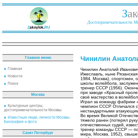
З
ак
Достопримечательности Ми
Z
akoylok.
RU
Чинилин Анатол
Главное меню
Главная
Чинилин Анатолий Иванович
Ижеславль, ныне Рязанская
Новости
1984, Москва), спортсмен, 
школы волейбола, заслужен
Поиск
тренер СССР (1956). Оконч
при заводе «Красный проле
Москва
своё мастерство в волейбо
Играл за команду фабрики «
Культурные центры,
чемпион СССР. Отличался с
достопримечательности Москвы
нестандартными атакующими
Во время Великой Отечеств
Известные люди, личности Москвы.
тяжело ранен (потерял руку
Биография и фото
отечественных судей, извес
тренер команды СССР — по
Санкт Петербург
мира, Москва, 1952), свыше