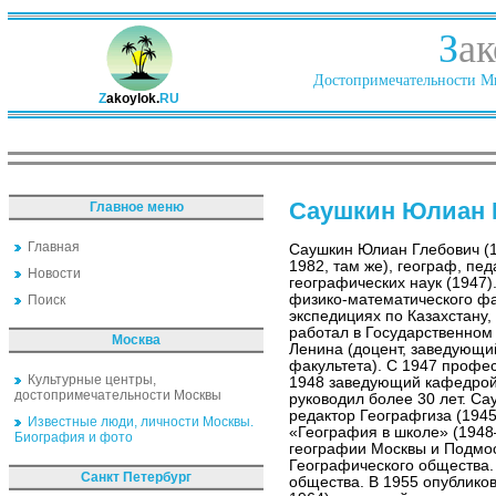
З
ак
Достопримечательности Ми
Z
akoylok.
RU
Саушкин Юлиан 
Главное меню
Главная
Саушкин Юлиан Глебович (
1982, там же), географ, педа
Новости
географических наук (1947
физико-математического фак
Поиск
экспедициях по Казахстану,
работал в Государственном 
Москва
Ленина (доцент, заведующи
факультета). С 1947 профес
Культурные центры,
1948 заведующий кафедрой 
достопримечательности Москвы
руководил более 30 лет. С
редактор Географгиза (194
Известные люди, личности Москвы.
«География в школе» (194
Биография и фото
географии Москвы и Подмо
Географического общества.
Санкт Петербург
общества. В 1955 опубликов