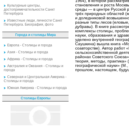
1964), в которой рассматри
становления и роста Москв
Культурные центры,
среды — в центре Русской р
достопримечательности Санкт
Петербурга
трёх природных областей (
и доледниковой возвышеннос
Известные люди, личности Санкт
разные типы лесов (еловые
Петербурга. Биография, фото
дубравы). В книге рассмот
комплексы столицы, проблем
Города и столицы Мира
науки, образования и здра
уделено внутренней геогра
Саушкина) вышла книга «Мо
Европа - Столицы и города
соавторстве). Автор работ 
Азия - Столицы и города
сельскохозяйственной деят
районах Советского Союза»
Африка - Столицы и города
теория, методы, практика» 
географической науки» (М.,
Австралия и Океания - Столицы и
прошлом, настоящем, будущ
города
Северная и Центральная Америка -
Столицы и города
Южная Америка - Столицы и города
Столицы Европы