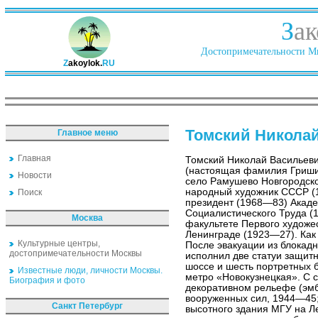
З
ак
Достопримечательности Ми
Z
akoylok.
RU
Томский Никола
Главное меню
Главная
Томский Николай Васильев
(настоящая фамилия Гриши
Новости
село Рамушево Новгородско
народный художник СССР (1
Поиск
президент (1968—83) Акаде
Социалистического Труда (1
Москва
факультете Первого художе
Ленинграде (1923—27). Как 
Культурные центры,
После эвакуации из блокадн
достопримечательности Москвы
исполнил две статуи защит
шоссе и шесть портретных 
Известные люди, личности Москвы.
метро «Новокузнецкая». С с
Биография и фото
декоративном рельефе (эм
вооруженных сил, 1944—45;
Санкт Петербург
высотного здания МГУ на Лен