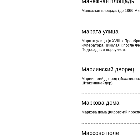
Манежная площадь
Манежная площадь (до 1866 Мих
Марата улица
Марата улица (в XVIII в. Преобр
императора Николая I; после Ф
Подъездным переулком.
Мариинский дворец
Мариинский дворец (Исаакиевска
Штакеншнейдер).
Маркова дома
Маркова дома (Кировский проспе
Марсово поле