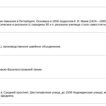
я гимназия в Петербурге. Основана в 1856 педагогом К. И. Маем (1824—1895)
ссическое и реальное (с середины 90 х гг. реальное училище стало самостояте
91), производственное швейное объединение.
евско-Василеостровской линии.
X в. Средний проспект, Шестилавочная улица, до 1936 Надеждинская улица), 
а-Щедрина.