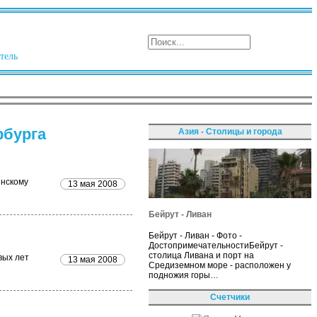
тель
рбурга
Азия - Столицы и города
инскому
13 мая 2008
Бейрут - Ливан
Бейрут - Ливан - Фото -
ДостопримечательностиБейрут -
столица Ливана и порт на
вых лет
13 мая 2008
Средиземном море - расположен у
подножия горы…
Счетчики