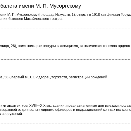
балета имени М. П. Мусоргскому
ни М. П. Мусоргскому (площадь Искусств, 1), открыт в 1918 как филиал Госу
ении бывшего Михайловского театра.
лица, 26), памятник архитектуры классицизма, католическая капелла ордена
а, 58), первый в СССР дворец торжеств, регистрации рождений.
ики архитектуры XVIII—XIX вв., здания, предназначенные для выездки лошад
в верховой езде и вольтижировке офицеров и подразделений конных полков; 
х сооружений.