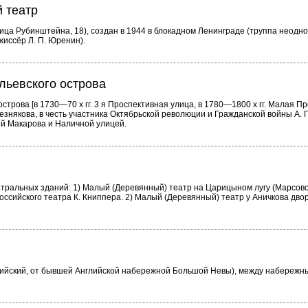
 театр
ица Рубинштейна, 18), создан в 1944 в блокадном Ленинграде (труппа неодн
иссёр Л. П. Юренин).
льевского острова
строва [в 1730—70 х гг. 3 я Проспективная улица, в 1780—1800 х гг. Малая П
знякова, в честь участника Октябрьской революции и Гражданской войны А. 
й Макарова и Наличной улицей.
атральных зданий: 1) Малый (Деревянный) театр на Царицыном лугу (Марсово
оссийского театра К. Книппера. 2) Малый (Деревянный) театр у Аничкова дво
лийский, от бывшей Английской набережной Большой Невы), между набережн