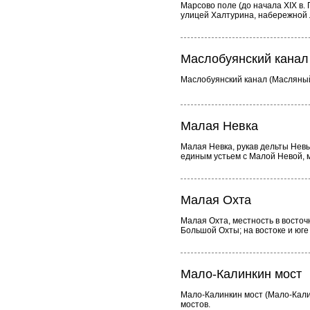
Марсово поле (до начала XIX в
улицей Халтурина, набережной 
Маслобуянский канал
Маслобуянский канал (Масляный)
Малая Невка
Малая Невка, рукав дельты Невы
единым устьем с Малой Невой, 
Малая Охта
Малая Охта, местность в восточн
Большой Охты; на востоке и юге
Мало-Калинкин мост
Мало-Калинкин мост (Мало-Калин
мостов.