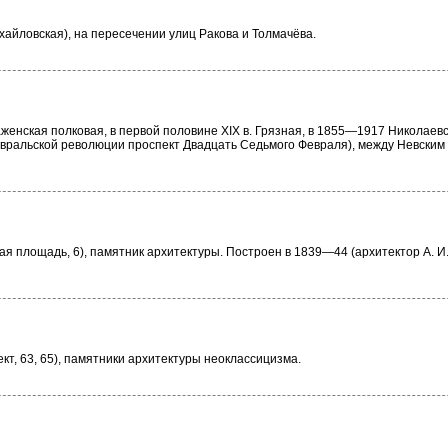
айловская), на пересечении улиц Ракова и Толмачёва.
аженская полковая, в первой половине XIX в. Грязная, в 1855—1917 Николаевс
евральской революции проспект Двадцать Седьмого Февраля), между Невским
я площадь, 6), памятник архитектуры. Построен в 1839—44 (архитектор А. И
кт, 63, 65), памятники архитектуры неоклассицизма.