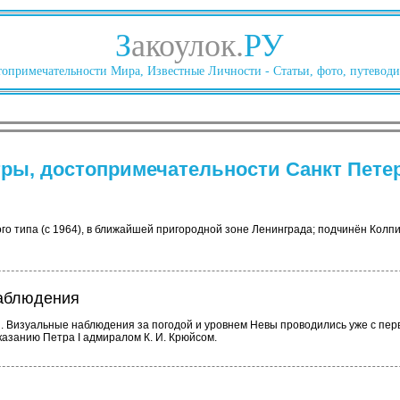
З
акоулок.
РУ
опримечательности Мира, Известные Личности - Статьи, фото, путеводи
ры, достопримечательности Санкт Пете
го типа (с 1964), в ближайшей пригородной зоне Ленинграда; подчинён Колп
наблюдения
 Визуальные наблюдения за погодой и уровнем Невы проводились уже с пер
азанию Петра I адмиралом К. И. Крюйсом.