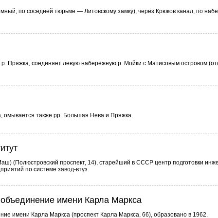
мный, по соседней тюрьме — Литовскому замку), через Крюков канал, по наб
з р. Пряжка, соединяет левую набережную р. Мойки с Матисовым островом (о
ка, омывается также pp. Большая Нева и Пряжка.
итут
ш) (Полюстровский проспект, 14), старейший в СССР центр подготовки ин
риятий по системе завод-втуз.
объединение имени Карла Маркса
е имени Карла Маркса (проспект Карла Маркса, 66), образовано в 1962.