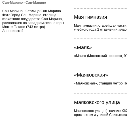
Сан-Марино - Сан-Марино
Сан-Марино - Столица Сан-Марино -
ФотоГород Сан-Марино, столица
Мая гимназия
крохотного государства Сан-Марино,
расположен на западном склоне горы
Мая гимназия, старейшая частна
Монте-Титано (743 метра)
учебного года 2 отделения: кла
Апеннинской…
«Маяк»
«Маяк» (Московский проспект, 
«Маяковская»
«Маяковская», станция метро Н
Маяковского улица
Маяковского улица (в начале XI
проспектом и улицей Салтыков