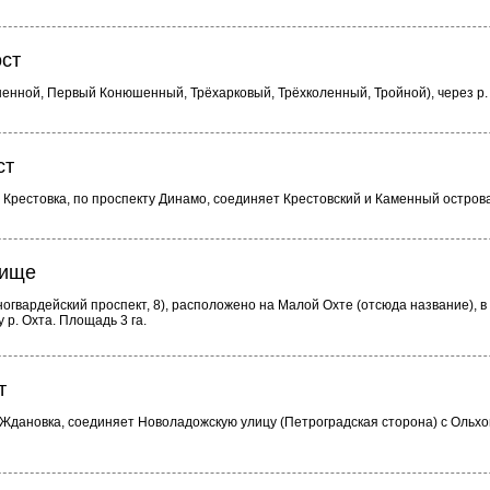
ст
ной, Первый Конюшенный, Трёхарковый, Трёхколенный, Тройной), через р.
ст
. Крестовка, по проспекту Динамо, соединяет Крестовский и Каменный острова
бище
гвардейский проспект, 8), расположено на Малой Охте (отсюда название), в
 р. Охта. Площадь 3 га.
т
 Ждановка, соединяет Новоладожскую улицу (Петроградская сторона) с Ольх