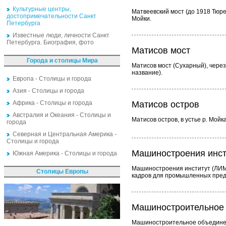
Культурные центры,
Матвеевский мост (до 1918 Тюре
достопримечательности Санкт
Мойки.
Петербурга
Известные люди, личности Санкт
Петербурга. Биография, фото
Матисов мост
Города и столицы Мира
Матисов мост (Сухарный), чере
название).
Европа - Столицы и города
Азия - Столицы и города
Африка - Столицы и города
Матисов остров
Австралия и Океания - Столицы и
Матисов остров, в устье р. Мой
города
Северная и Центральная Америка -
Столицы и города
Машиностроения инст
Южная Америка - Столицы и города
Машиностроения институт (ЛИМа
Столицы Европы
кадров для промышленных предп
Машиностроительное 
Машиностроительное объединени