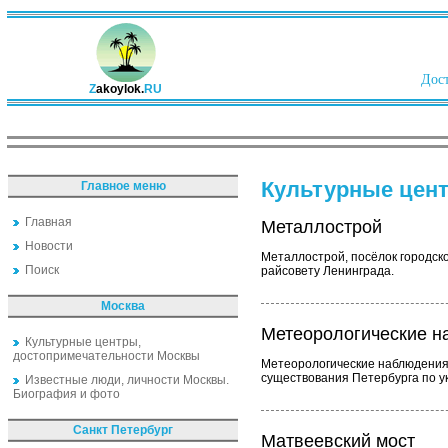
Дост
Z
akoylok.
RU
Культурные цент
Главное меню
Главная
Металлострой
Новости
Металлострой, посёлок городско
Поиск
райсовету Ленинграда.
Москва
Метеорологические 
Культурные центры,
достопримечательности Москвы
Метеорологические наблюдения.
существования Петербурга по ук
Известные люди, личности Москвы.
Биография и фото
Санкт Петербург
Матвеевский мост