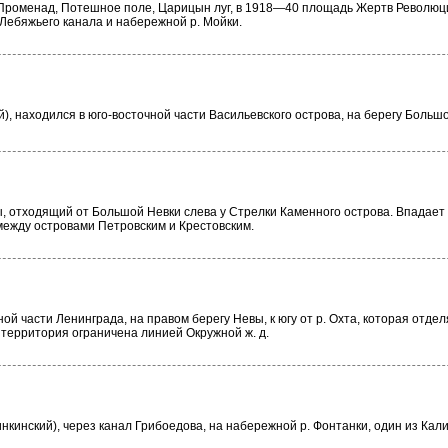
. Променад, Потешное поле, Царицын луг, в 1918—40 площадь Жертв Революц
Лебяжьего канала и набережной р. Мойки.
, находился в юго-восточной части Васильевского острова, на берегу Больш
, отходящий от Большой Невки слева у Стрелки Каменного острова. Впадает 
между островами Петровским и Крестовским.
ой части Ленинграда, на правом берегу Невы, к югу от р. Охта, которая отделя
 территория ограничена линией Окружной ж. д.
кинский), через канал Грибоедова, на набережной р. Фонтанки, один из Кал