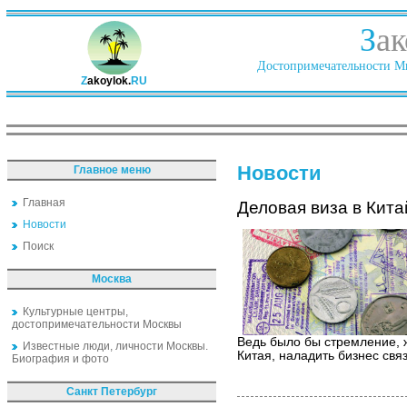
З
ак
Достопримечательности Ми
Z
akoylok.
RU
Новости
Главное меню
Главная
Деловая виза в Кита
Новости
Поиск
Москва
Культурные центры,
достопримечательности Москвы
Ведь было бы стремление, 
Известные люди, личности Москвы.
Китая, наладить бизнес связ
Биография и фото
Санкт Петербург