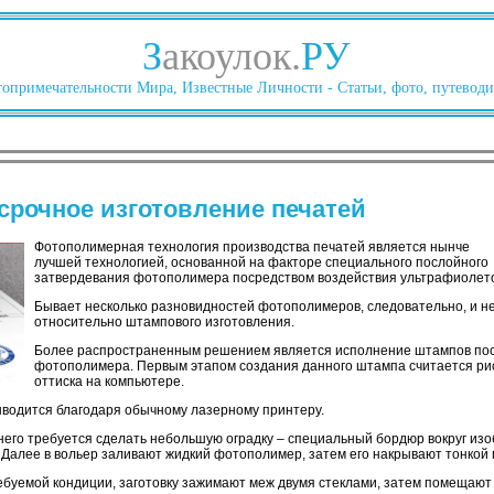
З
акоулок.
РУ
опримечательности Мира, Известные Личности - Статьи, фото, путеводи
рочное изготовление печатей
Фотополимерная технология производства печатей является нынче
лучшей технологией, основанной на факторе специального послойного
затвердевания фотополимера посредством воздействия ультрафиолето
Бывает несколько разновидностей фотополимеров, следовательно, и н
относительно штампового изготовления.
Более распространенным решением является исполнение штампов пос
фотополимера. Первым этапом создания данного штампа считается ри
оттиска на компьютере.
ыводится благодаря обычному лазерному принтеру.
него требуется сделать небольшую оградку – специальный бордюр вокруг изо
 Далее в вольер заливают жидкий фотополимер, затем его накрывают тонкой 
ебуемой кондиции, заготовку зажимают меж двумя стеклами, затем помещают