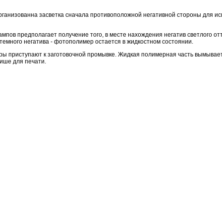
рганизованна засветка сначала противоположной негативной стороны для ис
ампов предполагает получение того, в месте нахождения негатив светлого о
 темного негатива - фотополимер остается в жидкостном состоянии.
ы приступают к заготовочной промывке. Жидкая полимерная часть вымываетс
ише для печати.