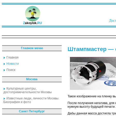
Дост
Z
akoylok.
RU
Штампмастер — с
Главное меню
Главная
Новости
Поиск
Москва
Культурные центры,
достопримечательности Москвы
Такое изображение на пленку в
Известные люди, личности Москвы.
Биография и фото
После получения негатива, для 
нужную высоту будущей печати.
Санкт Петербург
Дабы данная масса достигла тр