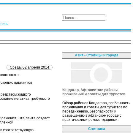
тель
Азия - Столицы и города
Среда, 02 апреля 2014
вого света.
есколько вариантов
Кандагар, Афганистан: районы
проживания и советы для туристов
редством жидкого
сование негатива требуемого
Обзор районов Кандагара, особенности
проживания и советы для туристов по
передвижению, безопасности и
размещению в афганском городе с
бражения. Эта лента создаст
практическими рекомендациями.
пленкой.
Счетчики
 в соответствующую