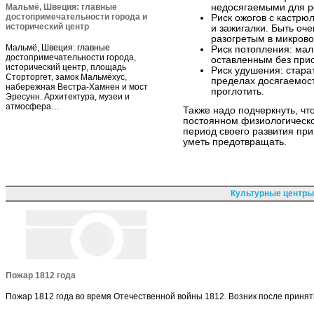
Мальмё, Швеция: главные
недосягаемыми для р
достопримечательности города и
Риск ожогов с кастрю
исторический центр
и зажигалки. Быть оч
разогретым в микрово
Мальмё, Швеция: главные
Риск потопления: мал
достопримечательности города,
оставленным без прис
исторический центр, площадь
Риск удушения: стара
Сторторгет, замок Мальмёхус,
пределах досягаемос
набережная Вестра-Хамнен и мост
проглотить.
Эресунн. Архитектура, музеи и
атмосфера…
Также надо подчеркнуть, чт
постоянном физиологическо
период своего развития при
уметь предотвращать.
Культурные центры
Пожар 1812 года
Пожар 1812 года во время Отечественной войны 1812. Возник после приня