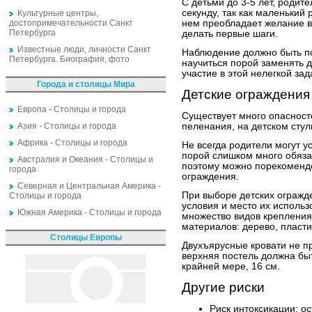
С детьми до 3-5 лет, роди
секунду, так как маленький
Культурные центры,
достопримечательности Санкт
нем преобладает желание вс
Петербурга
делать первые шаги.
Известные люди, личности Санкт
Наблюдение должно быть п
Петербурга. Биография, фото
научиться порой заменять д
участие в этой нелегкой зад
Города и столицы Мира
Детские ограждения
Европа - Столицы и города
Существует много опасност
Азия - Столицы и города
пеленания, на детском стул
Африка - Столицы и города
Не всегда родители могут у
порой слишком много обязанн
Австралия и Океания - Столицы и
поэтому можно порекомендо
города
ограждения.
Северная и Центральная Америка -
При выборе детских огражд
Столицы и города
условия и место их использ
Южная Америка - Столицы и города
множество видов крепления,
материалов: дерево, пласти
Столицы Европы
Двухъярусные кровати не п
верхняя постель должна бы
крайней мере, 16 см.
Другие риски
Риск интоксикации: о