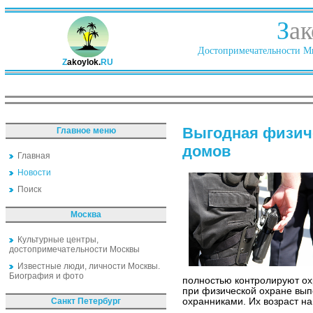
З
ак
Достопримечательности Ми
Z
akoylok.
RU
Выгодная физиче
Главное меню
домов
Главная
Новости
Поиск
Москва
Культурные центры,
достопримечательности Москвы
Известные люди, личности Москвы.
Биография и фото
полностью контролируют о
при физической охране вы
Санкт Петербург
охранниками. Их возраст н