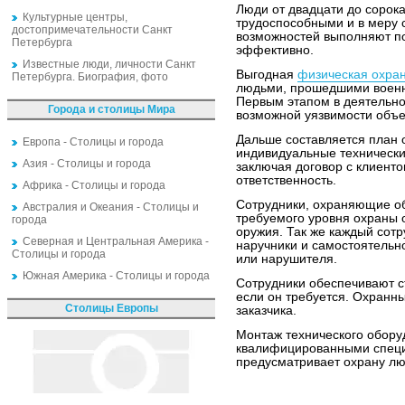
Люди от двадцати до сорок
Культурные центры,
трудоспособными и в меру 
достопримечательности Санкт
возможностей выполняют п
Петербурга
эффективно.
Известные люди, личности Санкт
Выгодная
физическая охран
Петербурга. Биография, фото
людьми, прошедшими военн
Первым этапом в деятельн
Города и столицы Мира
возможной уязвимости объе
Дальше составляется план
Европа - Столицы и города
индивидуальные технически
Азия - Столицы и города
заключая договор с клиент
ответственность.
Африка - Столицы и города
Сотрудники, охраняющие объ
Австралия и Океания - Столицы и
требуемого уровня охраны
города
оружия. Так же каждый сотр
Северная и Центральная Америка -
наручники и самостоятельн
Столицы и города
или нарушителя.
Южная Америка - Столицы и города
Сотрудники обеспечивают с
если он требуется. Охран
Столицы Европы
заказчика.
Монтаж технического обору
квалифицированными специ
предусматривает охрану л