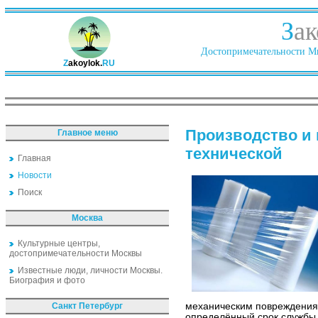
З
ак
Достопримечательности Ми
Z
akoylok.
RU
Производство и 
Главное меню
технической
Главная
Новости
Поиск
Москва
Культурные центры,
достопримечательности Москвы
Известные люди, личности Москвы.
Биография и фото
Санкт Петербург
механическим повреждениям
определённый срок службы,