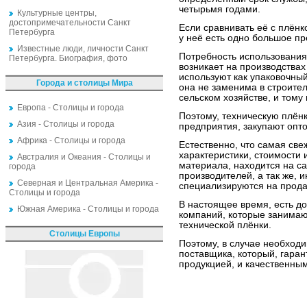
четырьмя годами.
Культурные центры,
достопримечательности Санкт
Если сравнивать её с плёнко
Петербурга
у неё есть одно большое пр
Известные люди, личности Санкт
Потребность использования
Петербурга. Биография, фото
возникает на производствах
используют как упаковочны
Города и столицы Мира
она не заменима в строител
сельском хозяйстве, и тому
Европа - Столицы и города
Поэтому, техническую плёнк
Азия - Столицы и города
предприятия, закупают опт
Африка - Столицы и города
Естественно, что самая св
характеристики, стоимости 
Австралия и Океания - Столицы и
материала, находится на с
города
производителей, а так же, 
Северная и Центральная Америка -
специализируются на прода
Столицы и города
В настоящее время, есть д
Южная Америка - Столицы и города
компаний, которые занимаю
технической плёнки.
Столицы Европы
Поэтому, в случае необход
поставщика, который, гаран
продукцией, и качественны