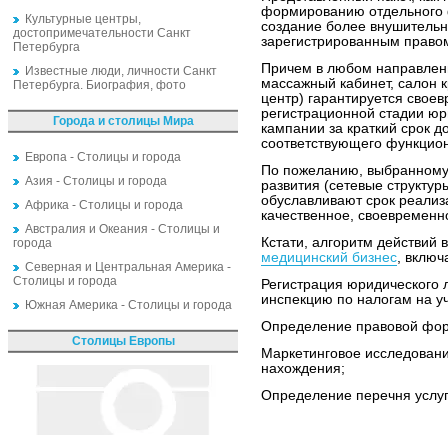
формированию отдельного 
Культурные центры,
создание более внушительн
достопримечательности Санкт
зарегистрированным правом
Петербурга
Причем в любом направлени
Известные люди, личности Санкт
массажный кабинет, салон 
Петербурга. Биография, фото
центр) гарантируется своев
регистрационной стадии юр
Города и столицы Мира
кампании за краткий срок д
соответствующего функцион
Европа - Столицы и города
По пожеланию, выбранному
Азия - Столицы и города
развития (сетевые структур
обуславливают срок реализа
Африка - Столицы и города
качественное, своевременн
Австралия и Океания - Столицы и
Кстати, алгоритм действий 
города
медицинский бизнес
, включ
Северная и Центральная Америка -
Столицы и города
Регистрация юридического 
инспекцию по налогам на уч
Южная Америка - Столицы и города
Определение правовой фор
Столицы Европы
Маркетинговое исследовани
нахождения;
Определение перечня услуг