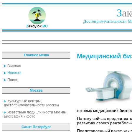
З
ак
Достопримечательности Ми
Z
akoylok.
RU
Медицинский би
Главное меню
Главная
Новости
Поиск
Москва
Культурные центры,
достопримечательности Москвы
готовых медицинских бизне
Известные люди, личности Москвы.
Биография и фото
Потому сейчас предлагаются
развитию своего рентабельн
Санкт Петербург
Представленный пакет, как 