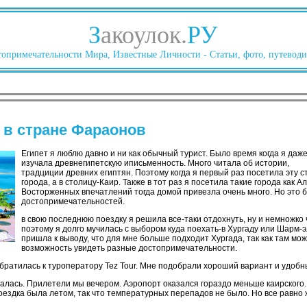
З
акоулок.
РУ
опримечательности Мира, Известные Личности - Статьи, фото, путеводи
- в стране Фараонов
Египет я люблю давно и ни как обычный турист. Было время когда я даж
изучала древнегипетскую иписьменность. Много читала об истории,
традциции древних египтян. Поэтому когда я первый раз посетила эту с
города, а в столицу-Каир. Также в тот раз я посетила такие города как 
Восторженных впечатлений тогда домой привезла очень много. Но это б
достопримечательностей.
в свою последнюю поездку я решила все-таки отдохнуть, ну и немножко 
поэтому я долго мучилась с выбором куда поехать-в Хургаду или Шарм-
пришла к выводу, что для мне больше подходит Хургада, так как там мож
возможность увидеть разные достопримечательности.
братилась к туроператору Tez Tour. Мне подобрали хороший вариант и удобн
ачалась. Прилетели мы вечером. Аэропорт оказался гораздо меньше каирского.
оездка была летом, так что температурных перепадов не было. Но все равно 