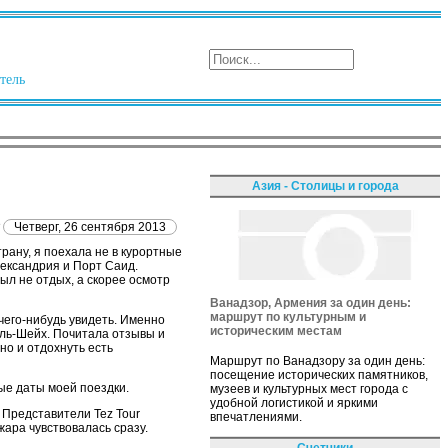
тель
Азия - Столицы и города
е
Четверг, 26 сентября 2013
трану, я поехала не в курортные
Александрия и Порт Саид.
ыл не отдых, а скорее осмотр
Ванадзор, Армения за один день:
маршрут по культурным и
чего-нибудь увидеть. Именно
историческим местам
эль-Шейх. Почитала отзывы и
но и отдохнуть есть
Маршрут по Ванадзору за один день:
посещение исторических памятников,
ые даты моей поездки.
музеев и культурных мест города с
удобной логистикой и яркими
 Представители Tez Tour
впечатлениями.
жара чувствовалась сразу.
Счетчики