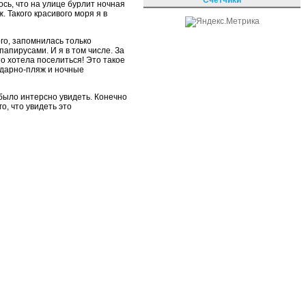
ось, что на улице бурлит ночная
. Такого красивого моря я в
ого, запомнилась только
папирусами. И я в том числе. За
о хотела поселиться! Это такое
здарно-пляж и ночные
 было интерсно увидеть. Конечно
о, что увидеть это