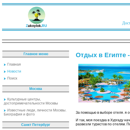
Дост
Z
akoylok.
RU
Отдых в Египте 
Главное меню
Главная
Новости
Поиск
Москва
Культурные центры,
достопримечательности Москвы
Известные люди, личности Москвы.
За помощью в выборе отеля. я о
Биография и фото
И так, моя поездка в Хургаду н
развезли туристов по отелям. П
Санкт Петербург