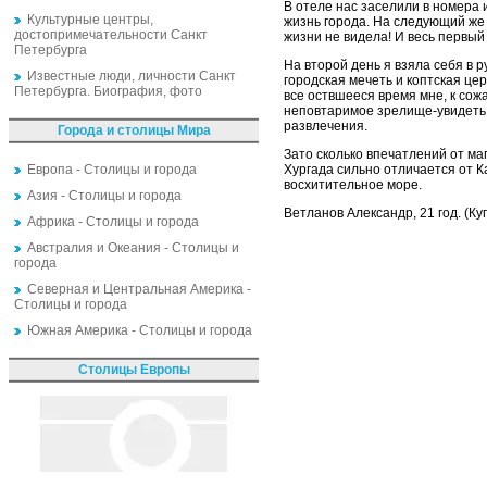
В отеле нас заселили в номера и
Культурные центры,
жизнь города. На следующий же д
достопримечательности Санкт
жизни не видела! И весь первы
Петербурга
На второй день я взяла себя в 
Известные люди, личности Санкт
городская мечеть и коптская цер
Петербурга. Биография, фото
все оствшееся время мне, к сож
неповтаримое зрелище-увидеть 
развлечения.
Города и столицы Мира
Зато сколько впечатлений от ма
Европа - Столицы и города
Хургада сильно отличается от Ка
восхитительное море.
Азия - Столицы и города
Ветланов Александр, 21 год. (Ку
Африка - Столицы и города
Австралия и Океания - Столицы и
города
Северная и Центральная Америка -
Столицы и города
Южная Америка - Столицы и города
Столицы Европы