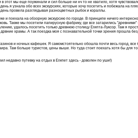
 в этот мы еще поужинали и сил больше ни нч то не хватило, хотя чувствовал
ень я узнала обо всех экскурсиях, которые хочу посетить и побежала на пляж
й день провела разглядывая разноцветных рыбок и кораллы.
руке и поехала на обзорную экскурсию по городе. В принципе ничего интересн
ковь. Также мы посетили папирусную фабрику, где все затарились "древними" 
алению, удалось посетить только древнюю столицу Египта-Луксор. Там я прост
дрвние храмы. А так поездка моя с познавательной точки зрения прошла бе
газинов и ночных кафешек. Я самомстоятельно обошла почти весь город, все
ира. Там больше туристов, цены выше. Но туда стоит поехать хотя бы для тог
пил недавно путевку на отдых в Египет здесь - доволен по уши!)