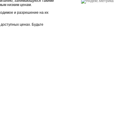
 компанию, занимающуюся такими
амым низким ценам.
бходимое и разрешение на их
доступных ценах. Будьте