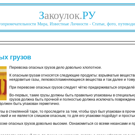
З
акоулок.
РУ
опримечательности Мира, Известные Личности - Статьи, фото, путеводи
ых грузов
Перевозка опасных грузов дело довольно хлопотное.
К опасным грузам относятся следующие продукты: взрывчатые веществ
неядовитые газы, легковоспламеняющиеся вещества и так далее и тому
При перевозке опасных грузов следует чётко придерживаться определё
Во-первых, такие грузы должны быть правильно упакованы в специальну
грузов должна быть прочной и полностью должна исключать повреждение
должен быть упакован герметично.
зы в стеклянной таре, то проследите за тем, чтобы груз был упакован в про
лкий и не является слишком опасным, то для его упаковки подойдут и прост
озке опасных грузов довольно высокие. Ознакомиться со всеми нюансами и п