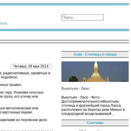
тель
Азия - Столицы и города
Четверг, 29 мая 2014
а, радиоактивные, ядовитые и
 подобное.
нных правил.
Вьентьян - Лаос
ю тару. Упаковка опасных
 груза, его утечку или
Вьентьян - Лаос - Фото -
ДостопримечательностиВьентьян,
столица и крупнейший город Лаоса,
чные металлические или
расположен на берегах реки Меконг в
ые картонные ящики.
плодородной возделываемой…
равилами их перевозки дело
Счетчики