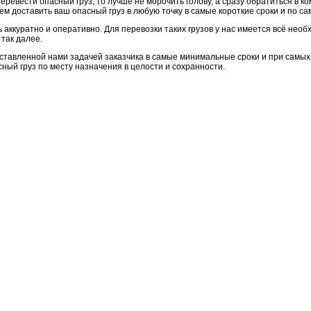
еревести опасный груз, то лучше не морочить голову, а сразу обратиться в
м доставить ваш опасный груз в любую точку в самые короткие сроки и по с
аккуратно и оперативно. Для перевозки таких грузов у нас имеется всё нео
 так далее.
тавленной нами задачей заказчика в самые минимальные сроки и при самых 
ный груз по месту назначения в целости и сохранности.