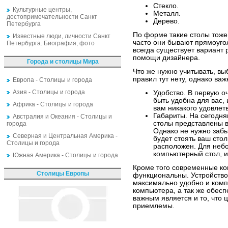
Стекло.
Культурные центры,
Металл.
достопримечательности Санкт
Дерево.
Петербурга
По форме такие столы тоже
Известные люди, личности Санкт
часто они бывают прямоуго
Петербурга. Биография, фото
всегда существует вариант 
помощи дизайнера.
Города и столицы Мира
Что же нужно учитывать, вы
правил тут нету, однако ва
Европа - Столицы и города
Азия - Столицы и города
Удобство. В первую 
быть удобна для вас,
Африка - Столицы и города
вам никакого удовлет
Габариты. На сегодн
Австралия и Океания - Столицы и
столы представлены в
города
Однако не нужно забы
Северная и Центральная Америка -
будет стоять ваш стол
Столицы и города
расположен. Для неб
компьютерный стол, и
Южная Америка - Столицы и города
Кроме того современные к
Столицы Европы
функциональны. Устройство
максимально удобно и комп
компьютера, а так же обесп
важным является и то, что 
приемлемы.