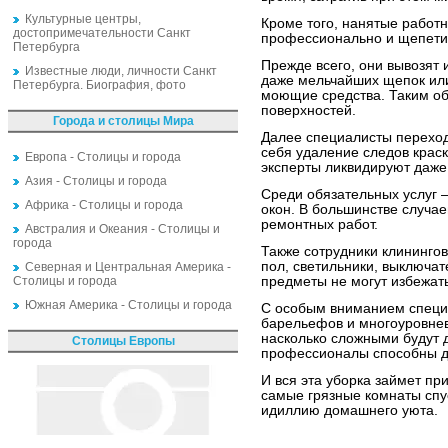
Культурные центры,
Кроме того, нанятые работн
достопримечательности Санкт
профессионально и щепети
Петербурга
Прежде всего, они вывозят 
Известные люди, личности Санкт
даже мельчайших щепок или
Петербурга. Биография, фото
моющие средства. Таким об
поверхностей.
Города и столицы Мира
Далее специалисты переходя
себя удаление следов краск
Европа - Столицы и города
эксперты ликвидируют даже
Азия - Столицы и города
Среди обязательных услуг –
Африка - Столицы и города
окон. В большинстве случа
ремонтных работ.
Австралия и Океания - Столицы и
города
Также сотрудники клининго
пол, светильники, выключат
Северная и Центральная Америка -
Столицы и города
предметы не могут избежать
Южная Америка - Столицы и города
С особым вниманием специ
барельефов и многоуровнев
насколько сложными будут 
Столицы Европы
профессионалы способны д
И вся эта уборка займет пр
самые грязные комнаты спу
идиллию домашнего уюта.