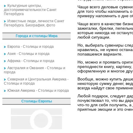
Культурные центры,
Чаще всего деловые сувени
достопримечательности Санкт
для того чтобы напомнить о 
Петербурга
примеру напомнить о дне о
Известные люди, личности Санкт
Чаще всего в качестве биз
Петербурга. Биография, фото
зажигалки, брелки, пепельн
которые никогда не останут
Города и столицы Мира
любой ситуации.
Но, выбирать сувениры след
Европа - Столицы и города
нравились, не нужно остан
Азия - Столицы и города
попавшемся варианте.
Африка - Столицы и города
Но, можно и проявить ориги
преподнести книгу, картин
Австралия и Океания - Столицы и
оформленную и многое дру
города
Вообще, можно купить деше
Северная и Центральная Америка -
Столицы и города
некоторую сумму денег, вед
всегда найдут свое примене
Южная Америка - Столицы и города
Любой подарок, следует дар
почувствовал то, что вы дар
Столицы Европы
что-то для себя получить, а
приятные эмоции и это очен