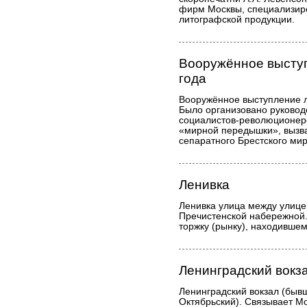
фирм Москвы, специализир
литографской продукции.
Вооружённое выступ
года
Вооружённое выступление л
Было организовано руковод
социалистов-революционер
«мирной передышки», вызв
сепаратного Брестского ми
Ленивка
Ленивка улица между улице
Пречистенской набережной.
торжку (рынку), находившему
Ленинградский вокз
Ленинградский вокзал (быв
Октябрьский). Связывает Мо