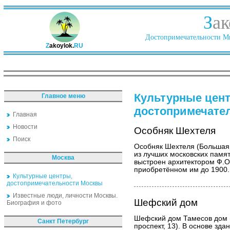
З
ак
Достопримечательности Ми
Z
akoylok.
RU
Культурные цен
Главное меню
достопримечате
Главная
Новости
Особняк Шехтеля
Поиск
Особняк Шехтеля (Большая 
из лучших московских памя
Москва
выстроен архитектором Ф.О.
приобретённом им до 1900.
Культурные центры,
достопримечательности Москвы
Известные люди, личности Москвы.
Шефский дом
Биография и фото
Шефский дом Тамесов дом 
Санкт Петербург
проспект, 13). В основе зда