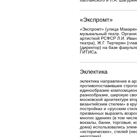
Капланского и Л.А. Шагурин
«Экспромт»
«Экспромт» (улица Макаренк
музыкальный театр. Органи
артисткой РСФСР Л.И. Иван
театра), Ж.Г. Тертерян (гл
(директор) на базе факульт
ГИТИСа.
Эклектика
эклектика направление в ар
противопоставившее строго
единообразию композицион
разнообразие, широкую сво
московской архитектуре вто
византийским стилем» в кр
постройках и «русским сти
призванных выразить возро
многих зданиях (в том числе
вокзалы, банки, торговые, 
дома) использовались элем
«исторических», стилей (не
неоготика).