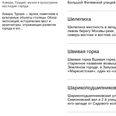
Большой Филёвской улицей
Анкара, Турция: музеи и культурное
наследие города
Анкара, Турция — музеи, памятники и
культурные объекты столицы. Обзор
Шелепиха
экспозиций, исторических мест и
архитектуры, отражающих развитие
Шелепиха местность в запа
города и его…
левом берегу Москвы-реки, 
северо-востоке и востоке с
Швивая горка
Швивая горка Вшивая горка,
старинное название возвыш
Земляном городе, в Заяузье
«Марксистская»; один из «
Шарикоподшипников
Шарикоподшипниковская ул
Симоновский вал и 2 й ули
юго-западе от Садового кол