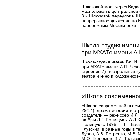
Шлюзовой мост через Водоо
Расположен в центральной 
3 й Шлюзовой переулок и 
непрерывное движение по 
набережным Москвы-реки.
Школа-студия имени
при МХАТе имени А.
Школа-студия имени Вл. И.
при МХАТе имени А.П. Чехов
строение 7), театральный ву
театра и кино и художников
«Школа современно
«Школа современной пьесы
29/14), драматический театр
создатели — режиссёр И.Л. 
актёры Л.Г. Полищук и А.Л. 
Полищук (с 1996 — Т.Г. Васи
Глузский; в разные годы в т
Дуров, А.В. Петренко, М.В. 
М.О. Ефремов, В.И. Талызин