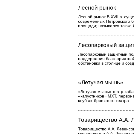
Лесной рынок
Лесной рынок В XVII в. сущ
современных Петровского б
площади; назывался также 
Лесопарковый защи
Лесопарковый защитный по
поддержания благоприятной
обстановки в столице и соз
«Летучая мышь»
«Летучая мышь» театр-кабар
«капустников» МХТ, первон
клуб актёров этого театра.
Товарищество А.А. 
Товарищество А.А. Левенсо
скоропечатни А.А. Левенсон