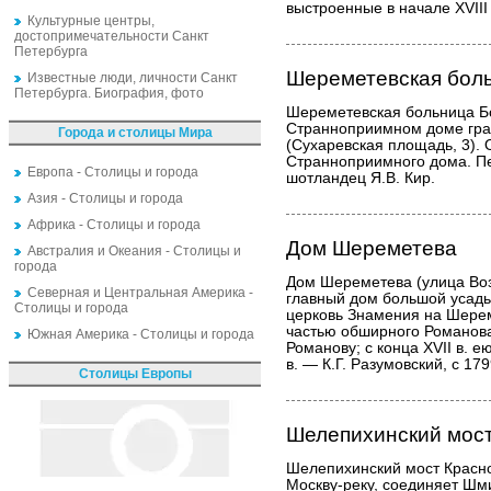
выстроенные в начале XVIII 
Культурные центры,
достопримечательности Санкт
Петербурга
Шереметевская бол
Известные люди, личности Санкт
Петербурга. Биография, фото
Шереметевская больница Б
Странноприимном доме гр
Города и столицы Мира
(Сухаревская площадь, 3). 
Странноприимного дома. Пе
Европа - Столицы и города
шотландец Я.В. Кир.
Азия - Столицы и города
Африка - Столицы и города
Дом Шереметева
Австралия и Океания - Столицы и
города
Дом Шереметева (улица Воз
Северная и Центральная Америка -
главный дом большой усадь
Столицы и города
церковь Знамения на Шерем
частью обширного Романова
Южная Америка - Столицы и города
Романову; с конца XVII в. 
в. — К.Г. Разумовский, с 1
Столицы Европы
Шелепихинский мос
Шелепихинский мост Красно
Москву-реку, соединяет Шм