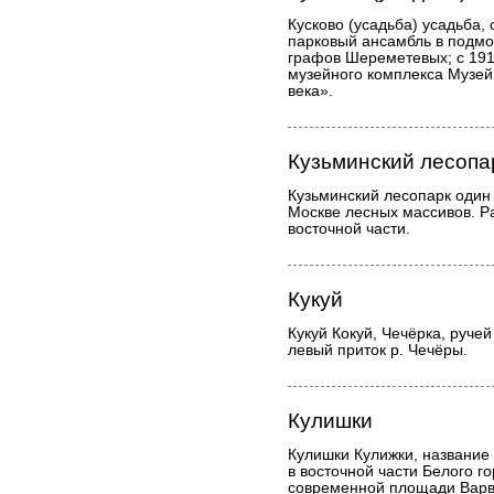
Кусково (усадьба) усадьба,
парковый ансамбль в подм
графов Шереметевых; с 1919
музейного комплекса Музей 
века».
Кузьминский лесопа
Кузьминский лесопарк один
Москве лесных массивов. Р
восточной части.
Кукуй
Кукуй Кокуй, Чечёрка, ручей
левый приток р. Чечёры.
Кулишки
Кулишки Кулижки, название 
в восточной части Белого г
современной площади Варв