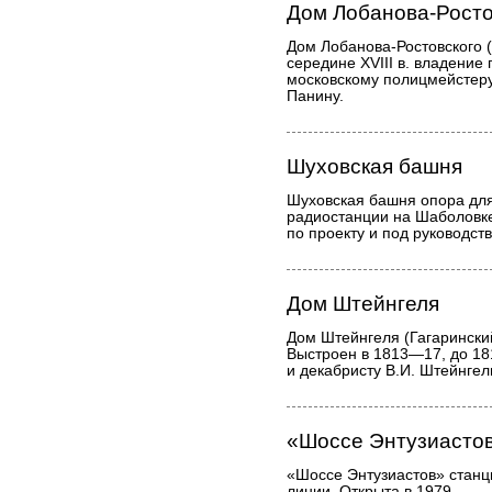
Дом Лобанова-Росто
Дом Лобанова-Ростовского (
середине XVIII в. владение
московскому полицмейстеру
Панину.
Шуховская башня
Шуховская башня опора дл
радиостанции на Шаболовк
по проекту и под руководств
Дом Штейнгеля
Дом Штейнгеля (Гагаринский
Выстроен в 1813—17, до 1
и декабристу В.И. Штейнгел
«Шоссе Энтузиасто
«Шоссе Энтузиастов» станц
линии. Открыта в 1979.