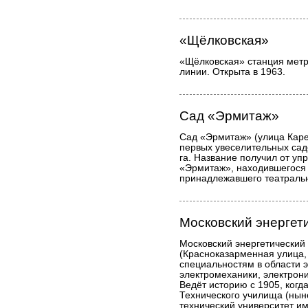
«Щёлковская»
«Щёлковская» станция метр
линии. Открыта в 1963.
Сад «Эрмитаж»
Сад «Эрмитаж» (улица Карет
первых увеселительных сад
га. Название получил от уп
«Эрмитаж», находившегося 
принадлежавшего театральн
Московский энергет
Московский энергетический
(Красноказарменная улица, 
специальностям в области э
электромеханики, электрони
Ведёт историю с 1905, когд
Технического училища (нын
технический университет и