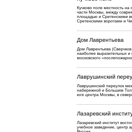
Кучково поле местность на
части Москвы, между совр
площадью и Сретенскими во
Сретенскими воротами и Чи
Дом Лаврентьева
Дом Лаврентьева (Сверчков 
наиболее выразительных и
московского «послепожарно
Лаврушинский пере
Лаврушинский переулок ме
набережной и Большим Тол
юге центра Москвы, в север
Лазаревский инстит
Лазаревский институт восто
учебное заведение, центр а
России.