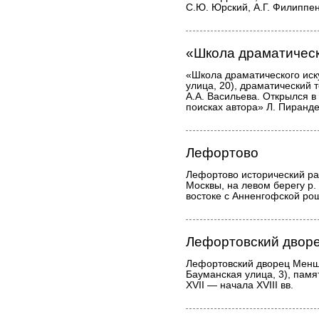
С.Ю. Юрский, А.Г. Филиппен
«Школа драматическ
«Школа драматического иск
улица, 20), драматический 
А.А. Васильева. Открылся 
поисках автора» Л. Пиранд
Лефортово
Лефортово исторический ра
Москвы, на левом берегу р.
востоке с Анненгофской ро
Лефортовский двор
Лефортовский дворец Менши
Бауманская улица, 3), памя
XVII — начала XVIII вв.