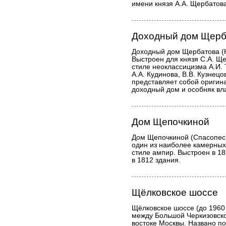
имени князя А.А. Щербатова
Доходный дом Щерб
Доходный дом Щербатова (Н
Выстроен для князя С.А. Щ
стиле неоклассицизма А.И. 
А.А. Кудинова, В.В. Кузнецо
представляет собой оригин
доходный дом и особняк вл
Дом Щепочкиной
Дом Щепочкиной (Спасопеск
один из наиболее камерных
стиле ампир. Выстроен в 1
в 1812 здания.
Щёлковское шоссе
Щёлковское шоссе (до 1960
между Большой Черкизовско
востоке Москвы. Названо по