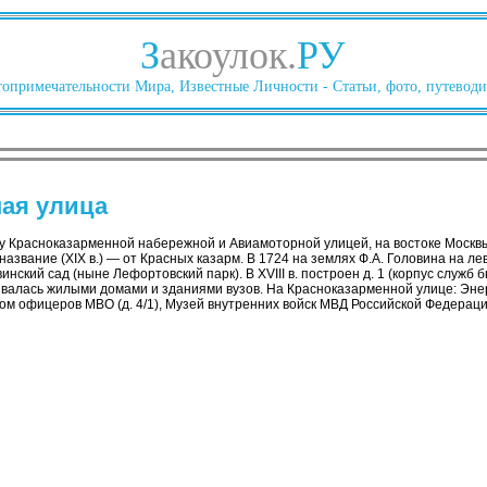
З
акоулок.
РУ
опримечательности Мира, Известные Личности - Статьи, фото, путеводи
ая улица
 Красноказарменной набережной и Авиамоторной улицей, на востоке Москв
, название (XIX в.) — от Красных казарм. В 1724 на землях Ф.А. Головина на ле
инский сад (ныне Лефортовский парк). В XVIII в. построен д. 1 (корпус служб 
ивалась жилыми домами и зданиями вузов. На Красноказарменной улице: Эне
ом офицеров МВО (д. 4/1), Музей внутренних войск МВД Российской Федерации