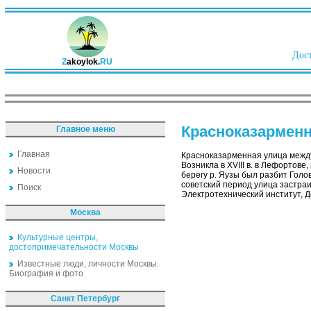
Дост
Z
akoylok.
RU
Красноказарменн
Главное меню
Главная
Красноказарменная улица между
Возникла в XVIII в. в Лефортове
Новости
берегу р. Яузы был разбит Голов
советский период улица застра
Поиск
Электротехнический институт, Д
Москва
Культурные центры,
достопримечательности Москвы
Известные люди, личности Москвы.
Биография и фото
Санкт Петербург