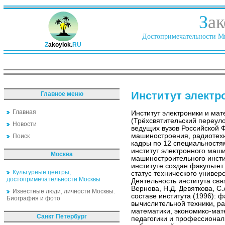
З
ак
Достопримечательности Ми
Z
akoylok.
RU
Институт электр
Главное меню
Главная
Институт электроники и мат
(Трёхсвятительский переулок
Новости
ведущих вузов Российской 
машиностроения, радиотехн
Поиск
кадры по 12 специальностя
институт электронного маш
Москва
машиностроительного инстит
институте создан факультет
Культурные центры,
статус технического универ
достопримечательности Москвы
Деятельность института свя
Вернова, Н.Д. Девяткова, С.
Известные люди, личности Москвы.
составе института (1996): 
Биография и фото
вычислительной техники, р
математики, экономико-мат
Санкт Петербург
педагогики и профессионал