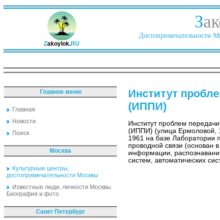
З
ак
Достопримечательности Ми
Z
akoylok.
RU
Институт пробл
Главное меню
(ИППИ)
Главная
Новости
Институт проблем передач
(ИППИ) (улица Ермоловой, 1
Поиск
1961 на базе Лаборатории 
проводной связи (основан в
Москва
информации, распознавани
систем, автоматических сис
Культурные центры,
достопримечательности Москвы
Известные люди, личности Москвы.
Биография и фото
Санкт Петербург