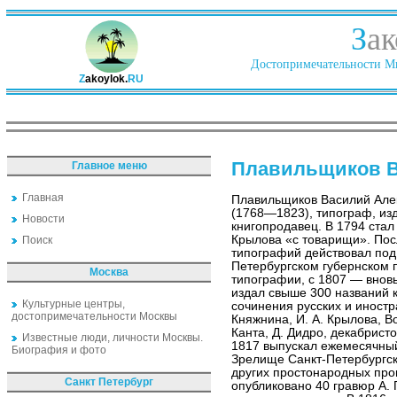
З
ак
Достопримечательности Ми
Z
akoylok.
RU
Плавильщиков В
Главное меню
Главная
Плавильщиков Василий Але
(1768—1823), типограф, из
Новости
книгопродавец. В 1794 ста
Крылова «с товарищи». Пос
Поиск
типографий действовал под
Петербургском губернском 
Москва
типографии, с 1807 — вновь
издал свыше 300 названий к
Культурные центры,
сочинения русских и иностра
достопримечательности Москвы
Княжнина, И. А. Крылова, Во
Канта, Д. Дидро, декабристов
Известные люди, личности Москвы.
1817 выпускал ежемесячны
Биография и фото
Зрелище Санкт-Петербургск
других простонародных про
Санкт Петербург
опубликовано 40 гравюр А.