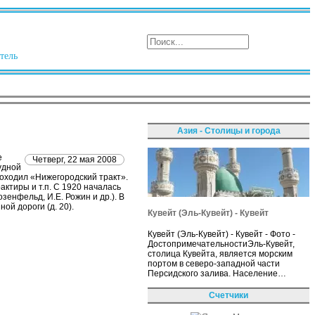
тель
Азия - Столицы и города
е
Четверг, 22 мая 2008
удной
роходил «Нижегородский тракт».
актиры и т.п. С 1920 началась
енфельд, И.Е. Рожин и др.). В
й дороги (д. 20).
Кувейт (Эль-Кувейт) - Кувейт
Кувейт (Эль-Кувейт) - Кувейт - Фото -
ДостопримечательностиЭль-Кувейт,
столица Кувейта, является морским
портом в северо-западной части
Персидского залива. Население…
Счетчики