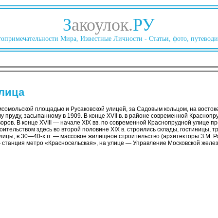
З
акоулок.
РУ
опримечательности Мира, Известные Личности - Статьи, фото, путеводи
улица
сомольской площадью и Русаковской улицей, за Садовым кольцом, на восток
 пруду, засыпанному в 1909. В конце XVII в. в районе современной Краснопр
ров. В конце XVIII — начале XIX вв. по современной Краснопрудной улице п
ительством здесь во второй половине XIX в. строились склады, гостиницы, тр
ицы, в 30—40-х гг. — массовое жилищное строительство (архитекторы З.М. Роз
станция метро «Красносельская», на улице — Управление Московской железно