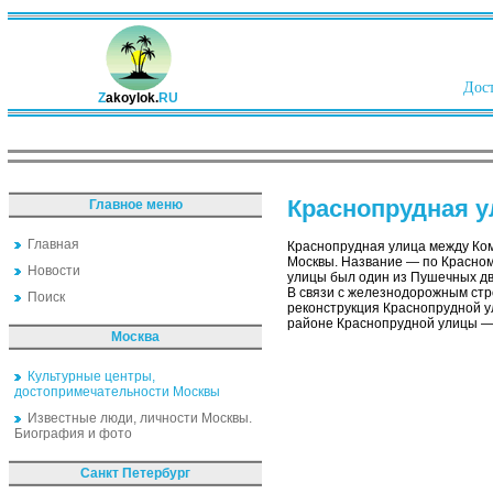
Дост
Z
akoylok.
RU
Краснопрудная 
Главное меню
Главная
Краснопрудная улица между Ком
Москвы. Название — по Красному
Новости
улицы был один из Пушечных дво
В связи с железнодорожным стро
Поиск
реконструкция Краснопрудной ул
районе Краснопрудной улицы — 
Москва
Культурные центры,
достопримечательности Москвы
Известные люди, личности Москвы.
Биография и фото
Санкт Петербург