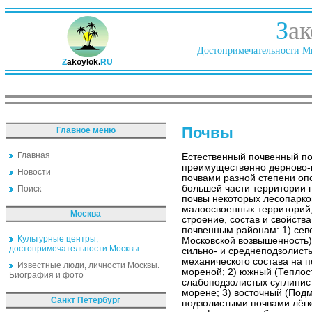
З
ак
Достопримечательности Ми
Z
akoylok.
RU
Почвы
Главное меню
Главная
Естественный почвенный по
преимущественно дерново-
Новости
почвами разной степени оп
большей части территории 
Поиск
почвы некоторых лесопарко
малоосвоенных территорий,
Москва
строение, состав и свойств
почвенным районам: 1) сев
Культурные центры,
Московской возвышенность)
достопримечательности Москвы
сильно- и среднеподзолист
механического состава на 
Известные люди, личности Москвы.
мореной; 2) южный (Теплос
Биография и фото
слабоподзолистых суглинист
морене; 3) восточный (Под
Санкт Петербург
подзолистыми почвами лёгк