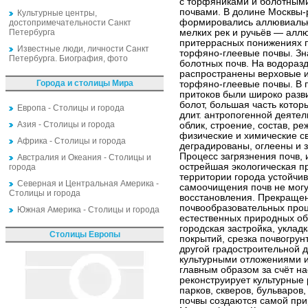
с торфяниками и болотным
почвами. В долине Москвы-
Культурные центры,
формировались аллювиальн
достопримечательности Санкт
Петербурга
мелких рек и ручьёв — алл
притеррасных понижениях 
Известные люди, личности Санкт
торфяно-глеевые почвы. Зн
Петербурга. Биография, фото
болотных почв. На водораз
распространены верховые и
Города и столицы Мира
торфяно-глеевые почвы. В 
притоков были широко разв
болот, большая часть котор
Европа - Столицы и города
длит. антропогенной деяте
Азия - Столицы и города
облик, строение, состав, р
физические и химические св
Африка - Столицы и города
деградированы, оглеены и 
Процесс загрязнения почв,
Австралия и Океания - Столицы и
острейшая экологическая пр
города
территории города устойчи
Северная и Центральная Америка -
самоочищения почв не могу
Столицы и города
восстановления. Прекраще
почвообразовательных проце
Южная Америка - Столицы и города
естественных природных об
городская застройка, уклад
Столицы Европы
покрытий, срезка почвогрун
другой градостроительной д
культурными отложениями и 
главным образом за счёт на
реконструирует культурные 
парков, скверов, бульваров,
почвы создаются самой при