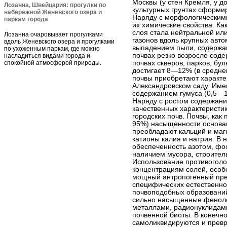
Москвы (у стен Кремля, у 
Лозанна, Швейцария: прогулки по
культурных грунтах сформи
набережной Женевского озера и
Наряду с морфологическими
паркам города
их химические свойства. Ка
слоя стала нейтральной ил
Лозанна очаровывает прогулками
газонов вдоль крупных авто
вдоль Женевского озера и прогулками
выпадением пыли, содержащ
по ухоженным паркам, где можно
почвах резко возросло соде
насладиться видами города и
спокойной атмосферой природы.
почвах скверов, парков, буль
достигает 8—12% (в средн
почвы приобретают характе
Александровском саду. Им
содержанием гумуса (0,5—1,
Наряду с ростом содержани
качественных характеристик
городских почв. Почвы, как
95%) насыщенности основан
преобладают кальций и магн
катионы калия и натрия. В
обеспеченность азотом, фо
наличием мусора, строител
Использование противоголо
концентрациям солей, особ
мощный антропогенный прес
специфических естественно
почвоподобных образований
сильно насыщенные фенол
металлами, радионуклидами
почвенной биоты. В конечно
самоликвидируются и прев