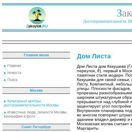
З
ак
Достопримечательности Ми
Z
akoylok.
RU
Дом Листа
Главное меню
Главная
Дом Листа дом Кекушева (Г
переулок, 8), первый в Мос
Новости
памятник стиля модерн. По
Кекушева для своей семьи,
Поиск
Листу. Компактный, неболь
улицы. Плоскости фасадов,
Москва
прорезаны разнообразными
широким штукатурным обра
Культурные центры,
прерывается над глубокой 
достопримечательности Москвы
акцентирует угол постройки
Внутренняя планировка под
Известные люди, личности Москвы.
во многом повторяет штука
Биография и фото
зданием владел дирижёр и к
Московская молва считает э
Санкт Петербург
Маргариты.