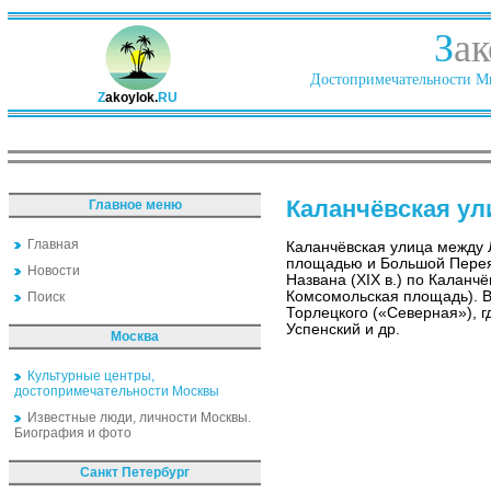
З
ак
Достопримечательности Ми
Z
akoylok.
RU
Каланчёвская ул
Главное меню
Главная
Каланчёвская улица между
площадью и Большой Перея
Новости
Названа (XIX в.) по Каланч
Комсомольская площадь). В 
Поиск
Торлецкого («Северная»), г
Успенский и др.
Москва
Культурные центры,
достопримечательности Москвы
Известные люди, личности Москвы.
Биография и фото
Санкт Петербург