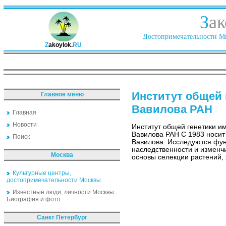
З
ак
Достопримечательности Ми
Z
akoylok.
RU
Институт общей 
Главное меню
Вавилова РАН
Главная
Новости
Институт общей генетики и
Вавилова РАН С 1983 носит
Поиск
Вавилова. Исследуются фу
наследственности и изменч
Москва
основы селекции растений,
Культурные центры,
достопримечательности Москвы
Известные люди, личности Москвы.
Биография и фото
Санкт Петербург