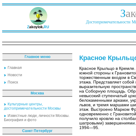
З
ак
Достопримечательности Ми
Z
akoylok.
RU
Красное Крыльц
Главное меню
Главная
Красное Крыльцо в Кремле.
южной стороны к Грановито
Новости
торжественным входом в Св
этажа. Представляет собой
Поиск
выразительную пространст
на Соборную площадь. Обр
Москва
невысокий ступенчатый цок
белокаменными арками, у
Культурные центры,
львов, и тремя маршами ши
достопримечательности Москвы
этаж. Выстроено Марком Ф
одновременно с Грановитой 
Известные люди, личности Москвы.
получило кровлю на столба
Биография и фото
шатровыми) завершениями. Р
1994—95.
Санкт Петербург