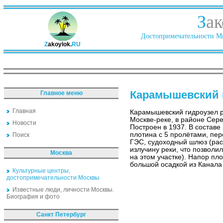
З
ак
Достопримечательности Ми
Z
akoylok.
RU
Карамышевский 
Главное меню
Главная
Карамышевский гидроузел 
Москве-реке, в районе Сер
Новости
Построен в 1937. В состав
плотина с 5 пролётами, пе
Поиск
ГЭС, судоходный шлюз (ра
излучину реки, что позволил
Москва
на этом участке). Напор пл
большой осадкой из Канала
Культурные центры,
достопримечательности Москвы
Известные люди, личности Москвы.
Биография и фото
Санкт Петербург