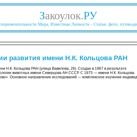
З
акоулок.
РУ
опримечательности Мира, Известные Личности - Статьи, фото, путеводи
ии развития имени Н.К. Кольцова РАН
ни Н.К. Кольцова РАН (улица Вавилова, 26). Создан в 1967 в результате
логии животных имени Северцова АН СССР. С 1975 — имени Н.К. Кольцова.
ово». Основное направление исследований — комплексное изучение индивид