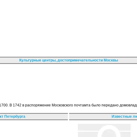
Культурные центры, достопримечательности Москвы
в 1700. В 1742 в распоряжение Московского почтамта было передано домовл
кт Петербурга
Известные лю