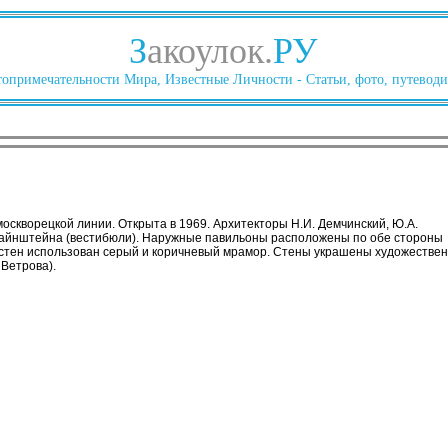
З
акоулок.
РУ
опримечательности Мира, Известные Личности - Статьи, фото, путеводи
оскворецкой линии. Открыта в 1969. Архитекторы Н.И. Демчинский, Ю.А.
 Файнштейна (вестибюли). Наружные павильоны расположены по обе стороны
 стен использован серый и коричневый мрамор. Стены украшены художествен
 Ветрова).