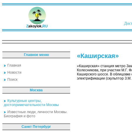
Дост
Z
akoylok.
RU
«Каширская»
Главное меню
Главная
«Каширская» станция метро Зам
Колесникова, при участии М.Г.
Новости
Каширского шоссе. В облицовке
электрификации (скульптор З.М.
Поиск
Москва
Культурные центры,
достопримечательности Москвы
Известные люди, личности Москвы.
Биография и фото
Санкт Петербург