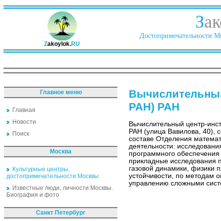
З
ак
Достопримечательности Ми
Z
akoylok.
RU
Вычислительный
Главное меню
РАН) РАН
Главная
Новости
Вычислительный центр-инст
РАН (улица Вавилова, 40), с
Поиск
составе Отделения матема
деятельности: исследовани
Москва
программного обеспечения
прикладные исследования 
газовой динамики, физики п
Культурные центры,
устойчивости, по методам 
достопримечательности Москвы
управлению сложными систе
Известные люди, личности Москвы.
Биография и фото
Санкт Петербург